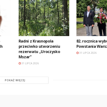
o
Radni z Krasnopola
82. rocznica wy
ch
przeciwko utworzeniu
Powstania Wars
rezerwatu „Uroczysko
31 LIPCA 2026
Mszar”
31 LIPCA 2026
POKAŻ WIĘCEJ