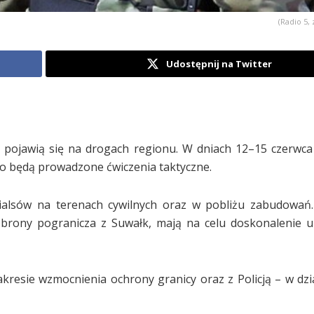
(Radio 5, 
Udostępnij na Twitter
j pojawią się na drogach regionu. W dniach 12–15 czerwca
o będą prowadzone ćwiczenia taktyczne.
ialsów na terenach cywilnych oraz w pobliżu zabudowań.
obrony pogranicza z Suwałk, mają na celu doskonalenie u
akresie wzmocnienia ochrony granicy oraz z Policją – w dzi