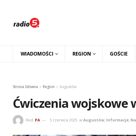
WIADOMOŚCI
REGION
GOŚCIE
Strona Główna
Region
Augustów
Ćwiczenia wojskowe w
Red.
PA
5 czerwca 2025
w
Augustów
,
Informacje
,
Na