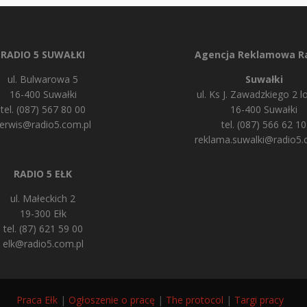
RADIO 5 SUWAŁKI
Agencja Reklamowa Ra
ul. Bulwarowa 5
Suwałki
16-400 Suwałki
ul. Ks J. Zawadzkiego 2 lo
tel. (087) 567 80 00
16-400 Suwałki
erwis@radio5.com.pl
tel. (087) 566 62 10
reklama.suwalki@radio5.
RADIO 5 EŁK
ul. Małeckich 2
19-300 Ełk
tel. (87) 621 59 00
elk@radio5.com.pl
Praca Ełk
|
Ogłoszenie o pracę
|
The protocol
|
Targi pracy