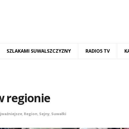
SZLAKAMI SUWALSZCZYZNY
RADIO5 TV
K
 regionie
jważniejsze
,
Region
,
Sejny
,
Suwałki