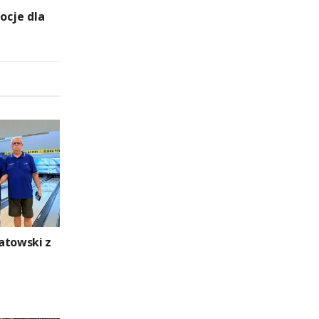
ocje dla
atowski z