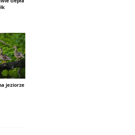
wie ciepła
łk
na jeziorze