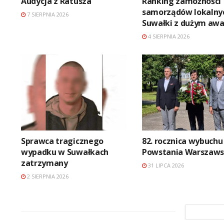
Audycja z Ratusza
Ranking zamożności
samorządów lokalny
7 SIERPNIA 2026
Suwałki z dużym aw
4 SIERPNIA 2026
Sprawca tragicznego
82. rocznica wybuchu
wypadku w Suwałkach
Powstania Warszaws
zatrzymany
31 LIPCA 2026
2 SIERPNIA 2026