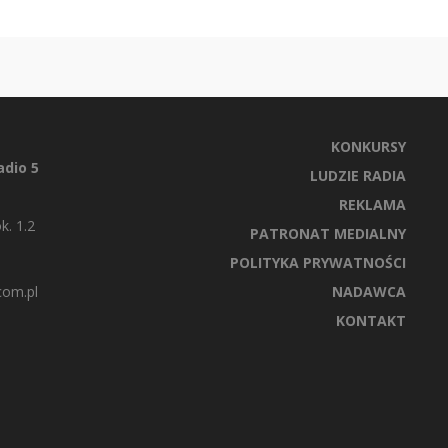
KONKURSY
dio 5
LUDZIE RADIA
REKLAMA
k. 1.2
PATRONAT MEDIALNY
POLITYKA PRYWATNOŚCI
com.pl
NADAWCA
KONTAKT