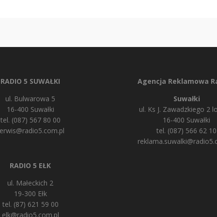
RADIO 5 SUWAŁKI
Agencja Reklamowa Ra
ul. Bulwarowa 5
Suwałki
16-400 Suwałki
ul. Ks J. Zawadzkiego 2 lo
tel. (087) 567 80 00
16-400 Suwałki
erwis@radio5.com.pl
tel. (087) 566 62 10
reklama.suwalki@radio5.
RADIO 5 EŁK
ul. Małeckich 2
19-300 Ełk
tel. (87) 621 59 00
elk@radio5.com.pl