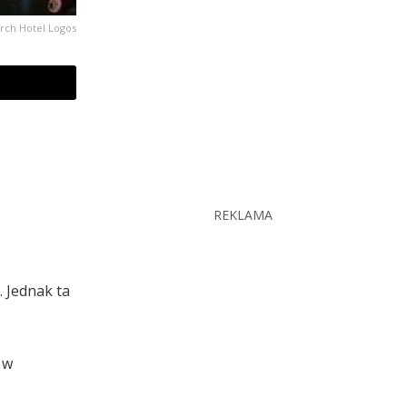
rch Hotel Logos
REKLAMA
. Jednak ta
 w