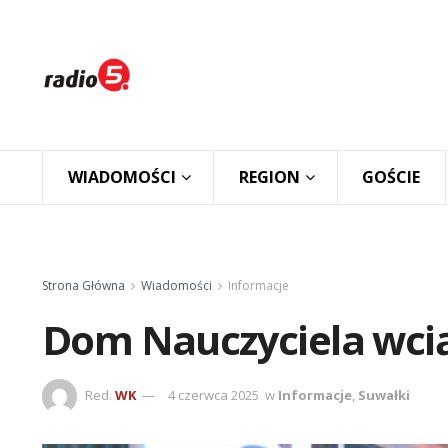
WIADOMOŚCI
REGION
GOŚCIE
Strona Główna
Wiadomości
Informacje
Dom Nauczyciela wcią
Red.
WK
4 czerwca 2025
w
Informacje
,
Suwałki