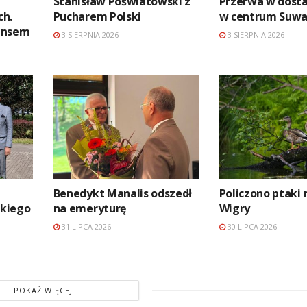
Stanisław Poświatowski z
Przerwa w dosta
ch.
Pucharem Polski
w centrum Suwa
ansem
3 SIERPNIA 2026
3 SIERPNIA 2026
Benedykt Manalis odszedł
Policzono ptaki 
kiego
na emeryturę
Wigry
31 LIPCA 2026
30 LIPCA 2026
POKAŻ WIĘCEJ