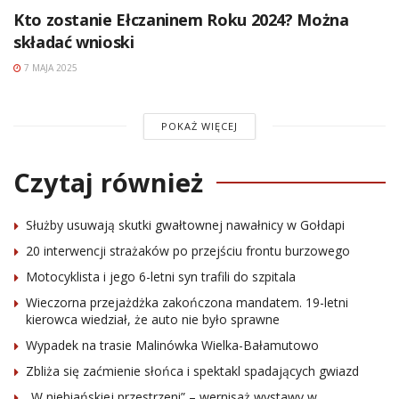
Kto zostanie Ełczaninem Roku 2024? Można
składać wnioski
7 MAJA 2025
POKAŻ WIĘCEJ
Czytaj również
Służby usuwają skutki gwałtownej nawałnicy w Gołdapi
20 interwencji strażaków po przejściu frontu burzowego
Motocyklista i jego 6-letni syn trafili do szpitala
Wieczorna przejażdżka zakończona mandatem. 19-letni
kierowca wiedział, że auto nie było sprawne
Wypadek na trasie Malinówka Wielka-Bałamutowo
Zbliża się zaćmienie słońca i spektakl spadających gwiazd
„W niebiańskiej przestrzeni” – wernisaż wystawy w