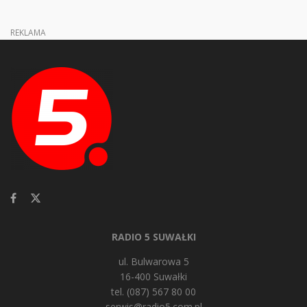
REKLAMA
RADIO 5 SUWAŁKI
ul. Bulwarowa 5
16-400 Suwałki
tel. (087) 567 80 00
serwis@radio5.com.pl