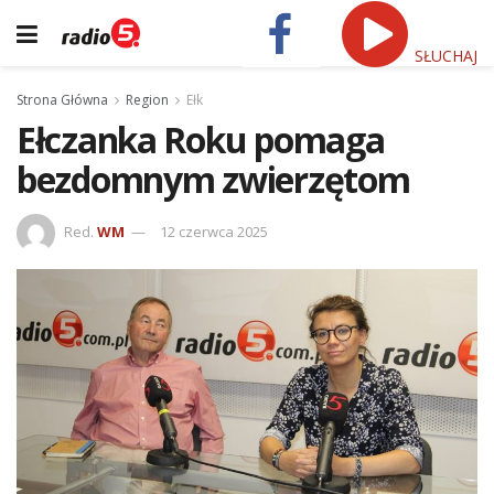
SŁUCHAJ
Strona Główna
Region
Ełk
Ełczanka Roku pomaga
bezdomnym zwierzętom
Red.
WM
12 czerwca 2025