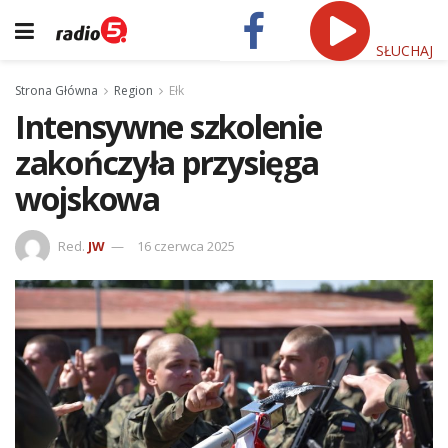
SŁUCHAJ
Strona Główna
Region
Ełk
Intensywne szkolenie
zakończyła przysięga
wojskowa
Red.
JW
16 czerwca 2025