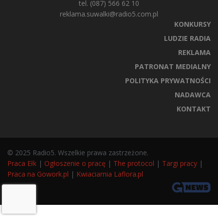
tel. (087) 566 62 10
reklama.suwalki@radio5.com.pl
KONKURSY
LUDZIE RADIA
REKLAMA
PATRONAT MEDIALNY
POLITYKA PRYWATNOŚCI
NADAWCA
KONTAKT
© 2025 Radio5. Wszelkie prawa zastrzeżone.
Praca Ełk
|
Ogłoszenie o pracę
|
The protocol
|
Targi pracy
|
Praca na Gowork.pl
|
Kwiaciarnia Laflora.pl