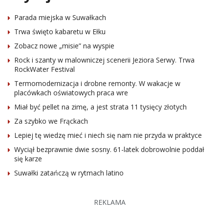
Parada miejska w Suwałkach
Trwa święto kabaretu w Ełku
Zobacz nowe „misie” na wyspie
Rock i szanty w malowniczej scenerii Jeziora Serwy. Trwa
RockWater Festival
Termomodernizacja i drobne remonty. W wakacje w
placówkach oświatowych praca wre
Miał być pellet na zimę, a jest strata 11 tysięcy złotych
Za szybko we Frąckach
Lepiej tę wiedzę mieć i niech się nam nie przyda w praktyce
Wyciął bezprawnie dwie sosny. 61-latek dobrowolnie poddał
się karze
Suwałki zatańczą w rytmach latino
REKLAMA