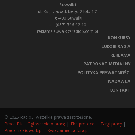
Suwałki
ul. Ks J. Zawadzkiego 2 lok. 1.2
16-400 Suwałki
tel. (087) 566 62 10
reklama.suwalki@radio5.com.pl
KONKURSY
LUDZIE RADIA
REKLAMA
PATRONAT MEDIALNY
POLITYKA PRYWATNOŚCI
NADAWCA
KONTAKT
© 2025 Radio5. Wszelkie prawa zastrzeżone.
Praca Ełk
|
Ogłoszenie o pracę
|
The protocol
|
Targi pracy
|
Praca na Gowork.pl
|
Kwiaciarnia Laflora.pl