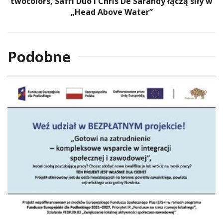
twocolors, Safri Duo i Chris De Sarandy łączą siły w
„Head Above Water”
Podobne