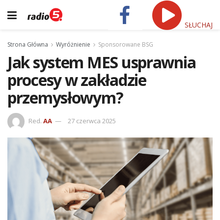
SŁUCHAJ
Strona Główna
Wyróżnienie
Sponsorowane BSG
Jak system MES usprawnia
procesy w zakładzie
przemysłowym?
Red.
AA
27 czerwca 2025