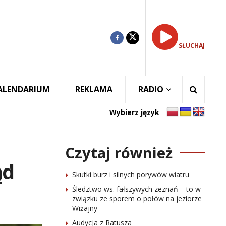
SŁUCHAJ
ALENDARIUM
REKLAMA
RADIO
Wybierz język
Czytaj również
ąd
Skutki burz i silnych porywów wiatru
Śledztwo ws. fałszywych zeznań – to w
związku ze sporem o połów na jeziorze
Wiżajny
Audycja z Ratusza