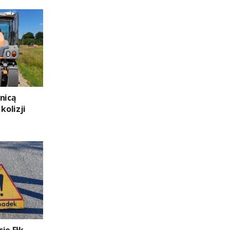
nicą
kolizji
ie Ełk –