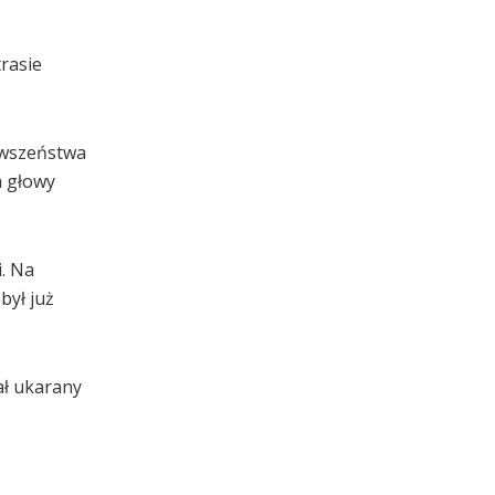
trasie
erwszeństwa
m głowy
i. Na
był już
ał ukarany