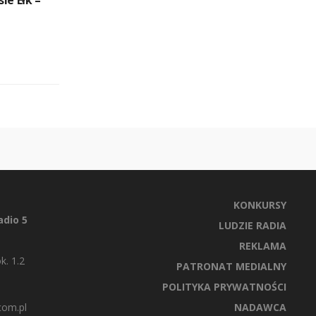
KONKURSY
dio 5
LUDZIE RADIA
REKLAMA
k. 1.2
PATRONAT MEDIALNY
POLITYKA PRYWATNOŚCI
com.pl
NADAWCA