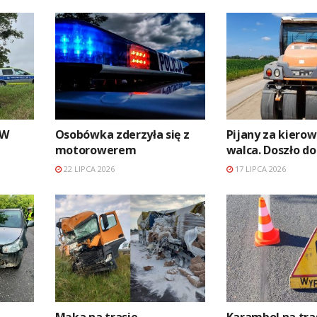
MW
Osobówka zderzyła się z
Pijany za kierow
motorowerem
walca. Doszło do 
22 LIPCA 2026
17 LIPCA 2026
.
Mąka na trasie
Karambol na tras