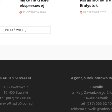
ekspresowej
Białystok
30 CZERWCA 2026
28 CZERWCA 2026
POKAŻ WIĘCEJ
RADIO 5 SUWAŁKI
Agencja Reklamowa Ra
ul. Bulwarowa 5
Suwałki
16-400 Suwałki
ul. Ks J. Zawadzkiego 2 lo
tel. (087) 567 80 00
16-400 Suwałki
erwis@radio5.com.pl
tel. (087) 566 62 10
reklama.suwalki@radio5.