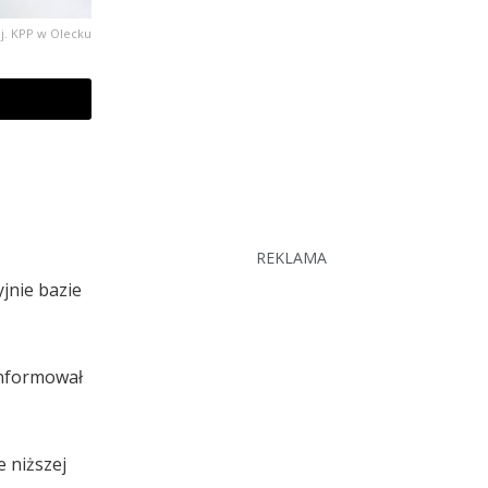
j. KPP w Olecku
REKLAMA
jnie bazie
informował
 niższej