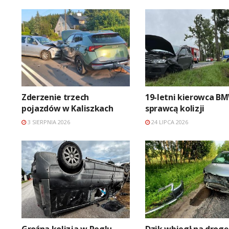
Zderzenie trzech
19-letni kierowca B
pojazdów w Kaliszkach
sprawcą kolizji
3 SIERPNIA 2026
24 LIPCA 2026
Groźna kolizja w Reglu
Dzik wbiegł na drogę