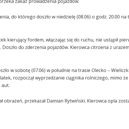
ji orzeka zakaz prowadzenia pojazdów.
enia, do którego doszło w niedzielę (08.06) o godz. 20.00 na 
k kierujący fordem, włączając się do ruchu, nie ustąpił pi
. Doszło do zderzenia pojazdów. Kierowca citroena z uraze
zło w sobotę (07.06) w południe na trasie Olecko – Wieliczk
tek, rozpoczął wyprzedzanie ciągnika rolniczego, mimo że 
 aut.
znał obrażeń, przekazał Damian Rytwiński. Kierowca opla zost