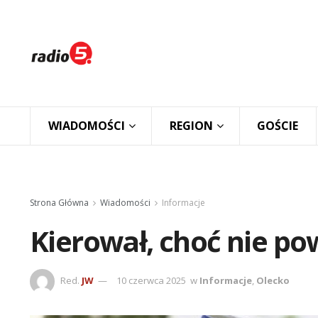
WIADOMOŚCI
REGION
GOŚCIE
Strona Główna
Wiadomości
Informacje
Kierował, choć nie po
Red.
JW
10 czerwca 2025
w
Informacje
,
Olecko