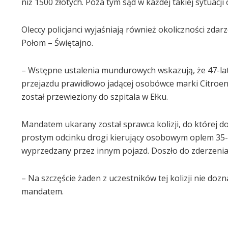
niż 1500 złotych. Poza tym sąd w każdej takiej sytuac
Oleccy policjanci wyjaśniają również okoliczności zdarz
Połom – Świętajno.
– Wstępne ustalenia mundurowych wskazują, że 47-late
przejazdu prawidłowo jadącej osobówce marki Citroen
został przewieziony do szpitala w Ełku.
Mandatem ukarany został sprawca kolizji, do której dos
prostym odcinku drogi kierujący osobowym oplem 35-la
wyprzedzany przez innym pojazd. Doszło do zderzenia
– Na szczęście żaden z uczestników tej kolizji nie do
mandatem.