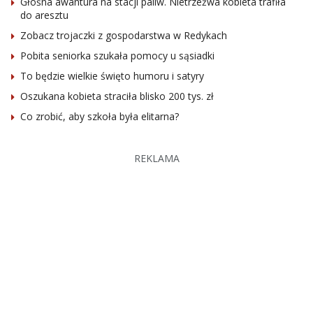
Głośna awantura na stacji paliw. Nietrzeźwa kobieta trafiła
do aresztu
Zobacz trojaczki z gospodarstwa w Redykach
Pobita seniorka szukała pomocy u sąsiadki
To będzie wielkie święto humoru i satyry
Oszukana kobieta straciła blisko 200 tys. zł
Co zrobić, aby szkoła była elitarna?
REKLAMA