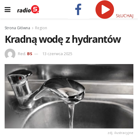
SŁUCHAJ
Strona Główna
Region
Kradną wodę z hydrantów
Red.
BS
13 czerwca 2025
zdj. ilustracyjne