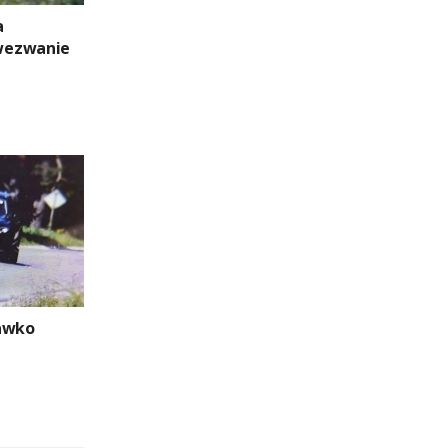
a
wezwanie
rawko