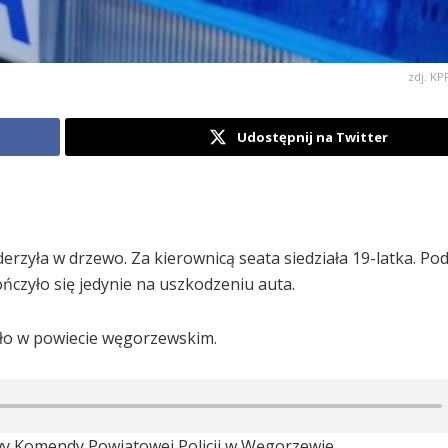
zdj. K
Udostępnij na Twitter
derzyła w drzewo. Za kierownicą seata siedziała 19-latka. Po
ończyło się jedynie na uszkodzeniu auta.
ło w powiecie węgorzewskim.
owy Komendy Powiatowej Policji w Węgorzewie.