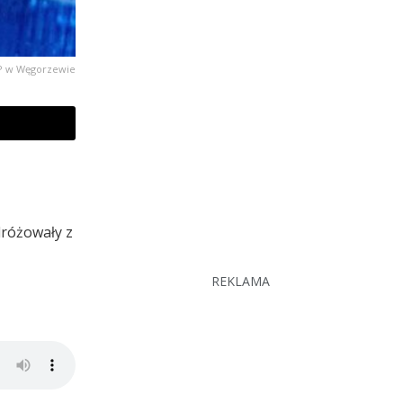
PP w Węgorzewie
dróżowały z
REKLAMA