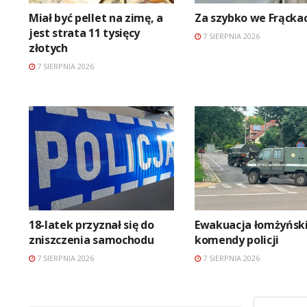
Miał być pellet na zimę, a
Za szybko we Frącka
jest strata 11 tysięcy
7 SIERPNIA 2026
złotych
7 SIERPNIA 2026
18-latek przyznał się do
Ewakuacja łomżyński
zniszczenia samochodu
komendy policji
7 SIERPNIA 2026
7 SIERPNIA 2026