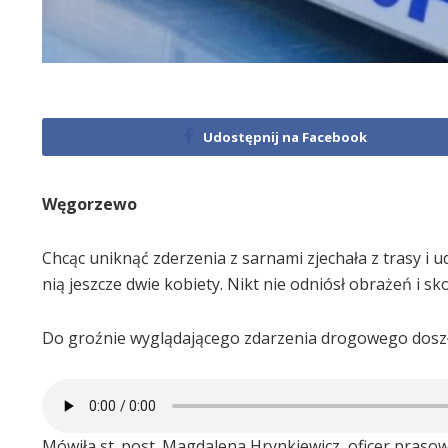
Udostępnij na Facebook
Węgorzewo
Chcąc uniknąć zderzenia z sarnami zjechała z trasy i u
nią jeszcze dwie kobiety. Nikt nie odniósł obrażeń i sk
Do groźnie wyglądającego zdarzenia drogowego dosz
Mówiła st. post. Magdalena Hrynkiewicz, oficer pras