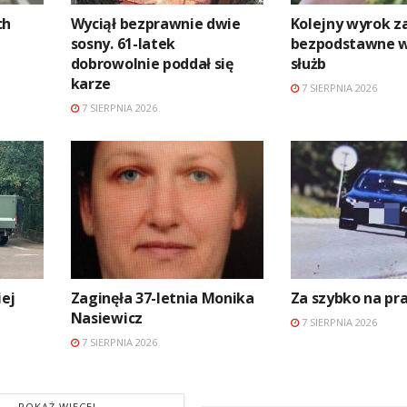
ch
Wyciął bezprawnie dwie
Kolejny wyrok z
sosny. 61-latek
bezpodstawne 
dobrowolnie poddał się
służb
karze
7 SIERPNIA 2026
7 SIERPNIA 2026
ej
Zaginęła 37-letnia Monika
Za szybko na p
Nasiewicz
7 SIERPNIA 2026
7 SIERPNIA 2026
POKAŻ WIĘCEJ