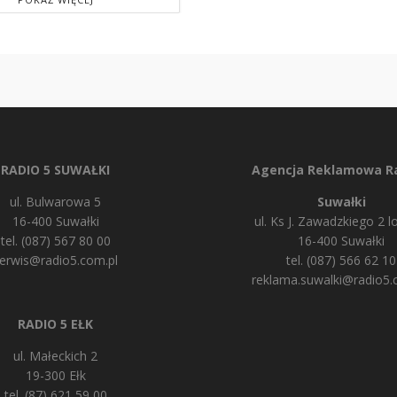
RADIO 5 SUWAŁKI
Agencja Reklamowa Ra
ul. Bulwarowa 5
Suwałki
16-400 Suwałki
ul. Ks J. Zawadzkiego 2 lo
tel. (087) 567 80 00
16-400 Suwałki
erwis@radio5.com.pl
tel. (087) 566 62 10
reklama.suwalki@radio5.
RADIO 5 EŁK
ul. Małeckich 2
19-300 Ełk
tel. (87) 621 59 00