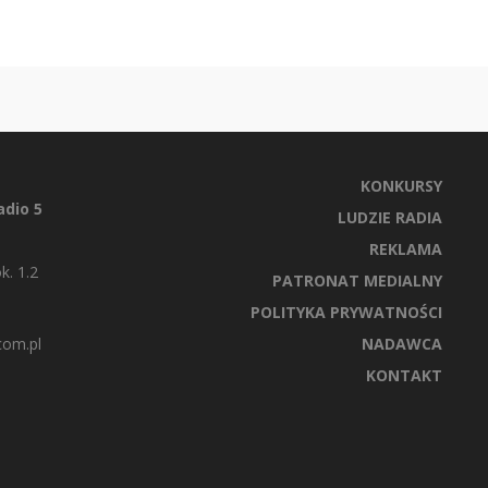
KONKURSY
dio 5
LUDZIE RADIA
REKLAMA
k. 1.2
PATRONAT MEDIALNY
POLITYKA PRYWATNOŚCI
com.pl
NADAWCA
KONTAKT