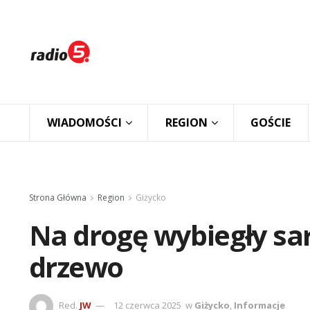
WIADOMOŚCI
REGION
GOŚCIE
Strona Główna
Region
Giżycko
Na drogę wybiegły sar
drzewo
Red.
JW
12 czerwca 2025
w
Giżycko
,
Informacje