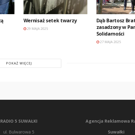
zą
Wernisaż setek twarzy
Dąb Bartosz Bra
zasadzony w Pa
29 MAJA 2025
Solidarności
27 MAJA 2025
POKAŻ WIĘCEJ
RADIO 5 SUWAŁKI
Agencja Reklamowa Ra
ul. Bulwarowa 5
Suwałki