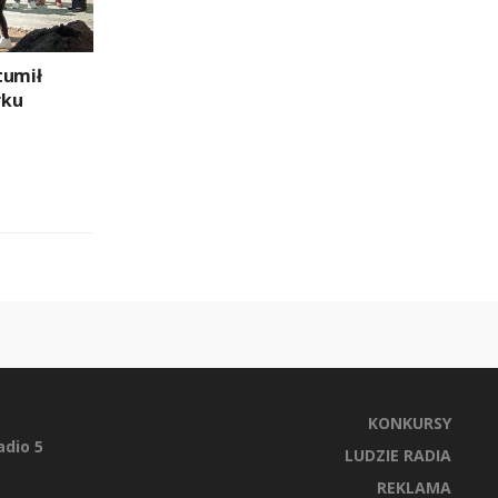
tumił
rku
KONKURSY
dio 5
LUDZIE RADIA
REKLAMA