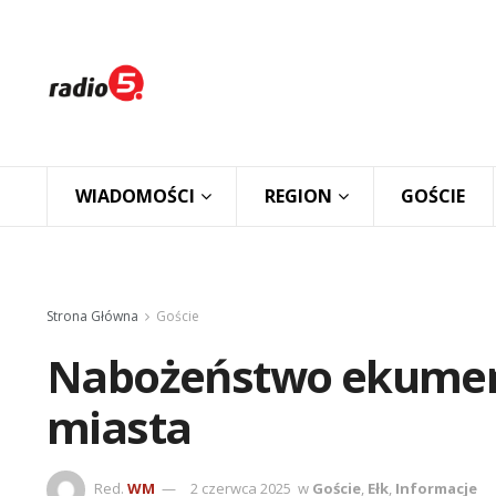
WIADOMOŚCI
REGION
GOŚCIE
Strona Główna
Goście
Nabożeństwo ekumenic
miasta
Red.
WM
2 czerwca 2025
w
Goście
,
Ełk
,
Informacje