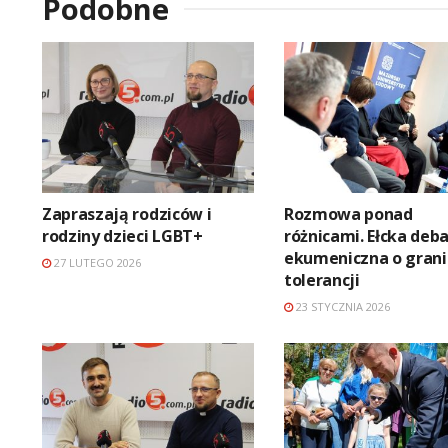
Podobne
Zapraszają rodziców i
Rozmowa ponad
rodziny dzieci LGBT+
różnicami. Ełcka deb
ekumeniczna o grani
27 LUTEGO 2026
tolerancji
23 STYCZNIA 2026