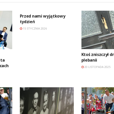
Przed nami wyjątkowy
tydzień
15 STYCZNIA 2026
Ktoś zniszczył d
ata
plebanii
cach
20 LISTOPADA 2025