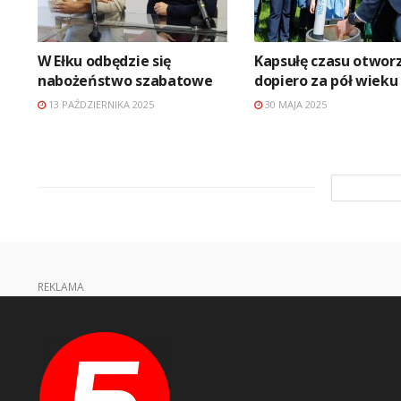
W Ełku odbędzie się
Kapsułę czasu otwor
nabożeństwo szabatowe
dopiero za pół wieku
13 PAŹDZIERNIKA 2025
30 MAJA 2025
REKLAMA