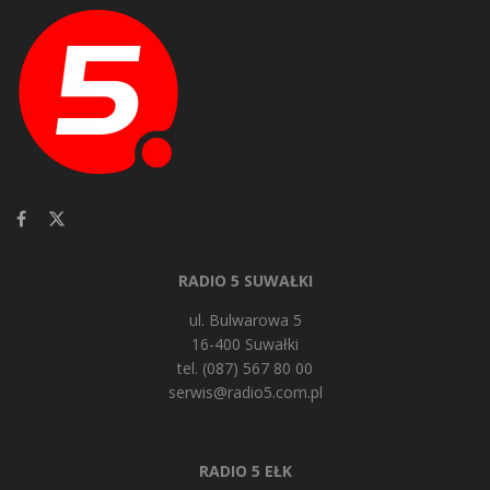
RADIO 5 SUWAŁKI
ul. Bulwarowa 5
16-400 Suwałki
tel. (087) 567 80 00
serwis@radio5.com.pl
RADIO 5 EŁK