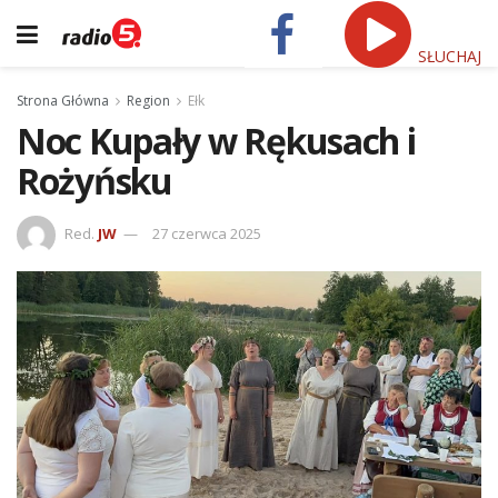
SŁUCHAJ
Strona Główna
Region
Ełk
Noc Kupały w Rękusach i
Rożyńsku
Red.
JW
27 czerwca 2025