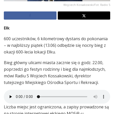
Wojciech Kossakowski/Fot. Radio 5
Ełk
600 uczestników, 6 kilometrowy dystans do pokonania
– w najbliższy piątek (13.06) odbędzie się nocny bieg z
okazji 600-lecia lokacji Ełku.
Bieg główny ulicami miasta zacznie się o godz. 22.00,
poprzedzi go festyn rodzinny i bieg dla najmłodszych,
mówi Radiu 5 Wojciech Kossakowski, dyrektor
tutejszego Miejskiego Ośrodka Sportu i Rekreacji.
Liczba miejsc jest ograniczona, a zapisy prowadzone są
na stronie internetowej ełckiego MOSiR-u.