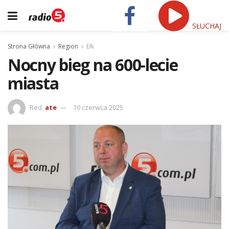
SŁUCHAJ
Strona Główna
Region
Ełk
Nocny bieg na 600-lecie
miasta
Red.
ate
10 czerwca 2025