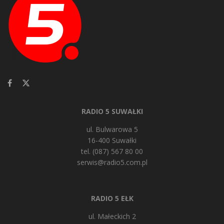
RADIO 5 SUWAŁKI
ul. Bulwarowa 5
16-400 Suwałki
tel. (087) 567 80 00
serwis@radio5.com.pl
RADIO 5 EŁK
ul. Małeckich 2