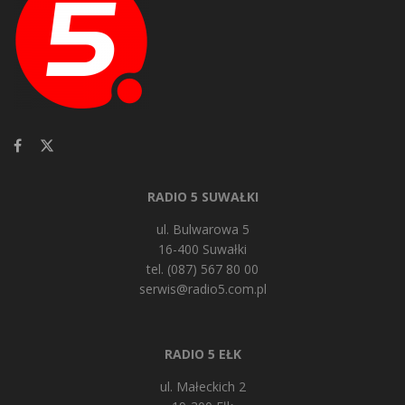
RADIO 5 SUWAŁKI
ul. Bulwarowa 5
16-400 Suwałki
tel. (087) 567 80 00
serwis@radio5.com.pl
RADIO 5 EŁK
ul. Małeckich 2