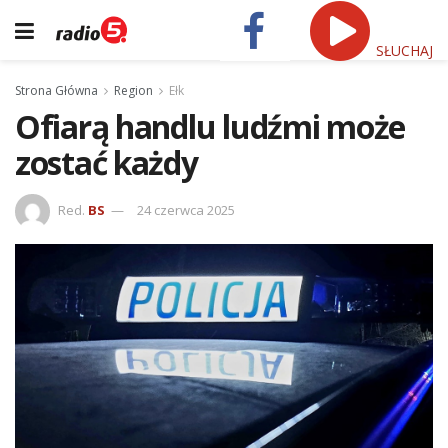
SŁUCHAJ
Strona Główna
Region
Ełk
Ofiarą handlu ludźmi może
zostać każdy
Red.
BS
24 czerwca 2025