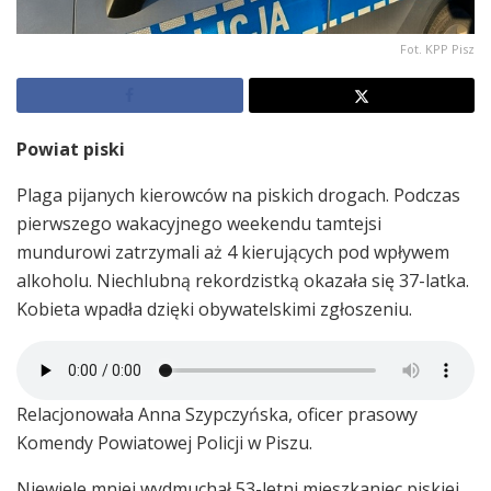
Fot. KPP Pisz
Powiat piski
Plaga pijanych kierowców na piskich drogach. Podczas
pierwszego wakacyjnego weekendu tamtejsi
mundurowi zatrzymali aż 4 kierujących pod wpływem
alkoholu. Niechlubną rekordzistką okazała się 37-latka.
Kobieta wpadła dzięki obywatelskimi zgłoszeniu.
Relacjonowała Anna Szypczyńska, oficer prasowy
Komendy Powiatowej Policji w Piszu.
Niewiele mniej wydmuchał 53-letni mieszkaniec piskiej