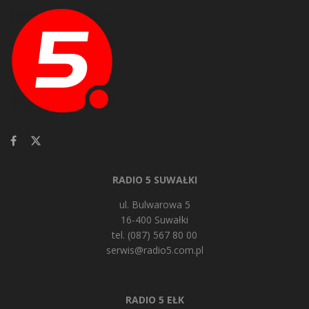
RADIO 5 SUWAŁKI
ul. Bulwarowa 5
16-400 Suwałki
tel. (087) 567 80 00
serwis@radio5.com.pl
RADIO 5 EŁK