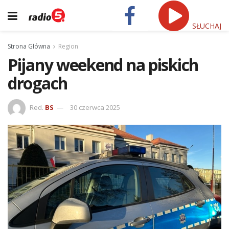
SŁUCHAJ
Strona Główna
Region
Pijany weekend na piskich
drogach
Red.
BS
30 czerwca 2025