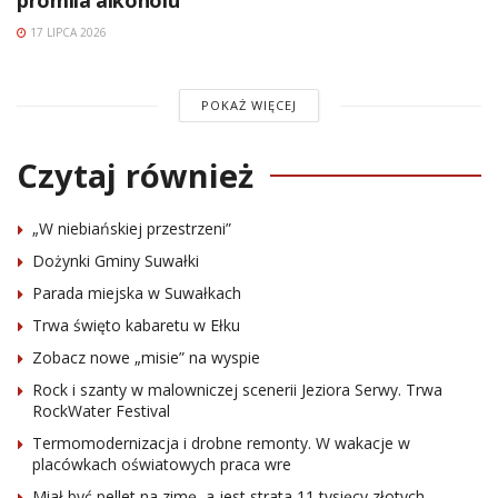
promila alkoholu
17 LIPCA 2026
POKAŻ WIĘCEJ
Czytaj również
„W niebiańskiej przestrzeni”
Dożynki Gminy Suwałki
Parada miejska w Suwałkach
Trwa święto kabaretu w Ełku
Zobacz nowe „misie” na wyspie
Rock i szanty w malowniczej scenerii Jeziora Serwy. Trwa
RockWater Festival
Termomodernizacja i drobne remonty. W wakacje w
placówkach oświatowych praca wre
Miał być pellet na zimę, a jest strata 11 tysięcy złotych