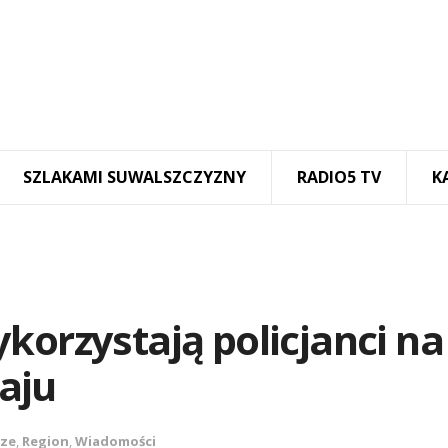
SZLAKAMI SUWALSZCZYZNY
RADIO5 TV
K
korzystają policjanci na
aju
sze
,
Region
,
Wiadomości