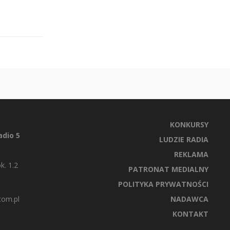
KONKURSY
dio 5
LUDZIE RADIA
REKLAMA
k. 1.2
PATRONAT MEDIALNY
POLITYKA PRYWATNOŚCI
com.pl
NADAWCA
KONTAKT