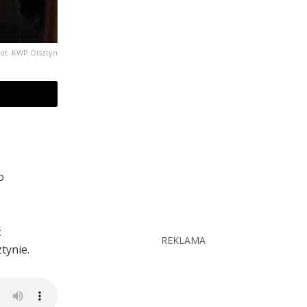
ot. KWP Olsztyn
o
ć
REKLAMA
tynie.