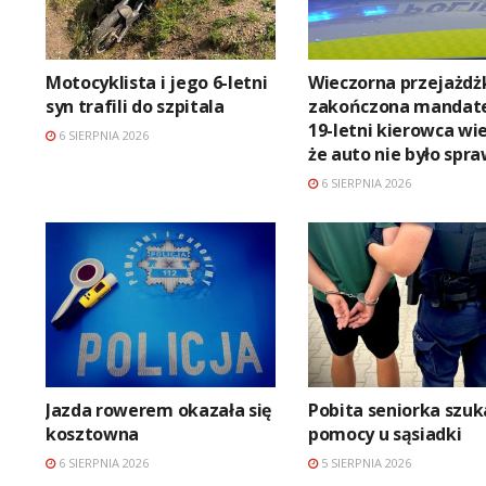
Motocyklista i jego 6-letni
Wieczorna przejażdż
syn trafili do szpitala
zakończona mandat
19-letni kierowca wie
6 SIERPNIA 2026
że auto nie było spr
6 SIERPNIA 2026
Jazda rowerem okazała się
Pobita seniorka szuk
kosztowna
pomocy u sąsiadki
6 SIERPNIA 2026
5 SIERPNIA 2026