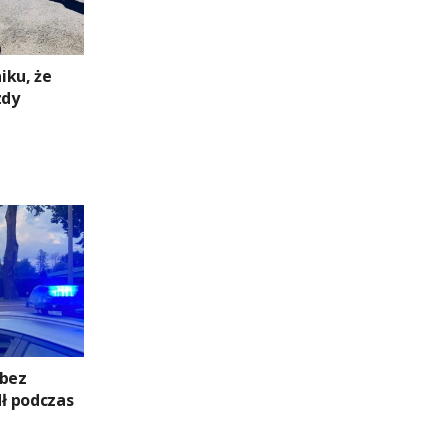
niku, że
zdy
 bez
ł podczas