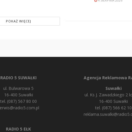
4 SIERPNIA 2026
POKAŻ WIĘCEJ
RADIO 5 SUWAŁKI
Agencja Reklamowa Ra
ul. Bulwarowa 5
Suwałki
16-400 Suwałki
ul. Ks J. Zawadzkiego 2 lo
tel. (087) 567 80 00
16-400 Suwałki
erwis@radio5.com.pl
tel. (087) 566 62 10
reklama.suwalki@radio5.
RADIO 5 EŁK