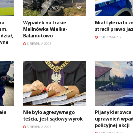
ka
Wypadek na trasie
Miał tyle na licz
em.
Malinówka Wielka-
stracił prawo ja
dział,
Bałamutowo
6 SIERPNIA 2026
awne
6 SIERPNIA 2026
ała
Nie było agresywnego
Pijany kierowca
teścia, jest sądowy wyrok
uprawnień wpad
policyjnej akcji
5 SIERPNIA 2026