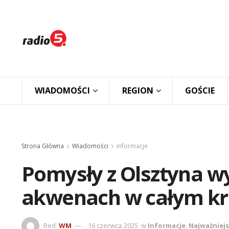
WIADOMOŚCI
REGION
GOŚCIE
Strona Główna
Wiadomości
Informacje
Pomysły z Olsztyna wy
akwenach w całym kr
Red.
WM
16 czerwca 2025
w
Informacje
,
Najważniej