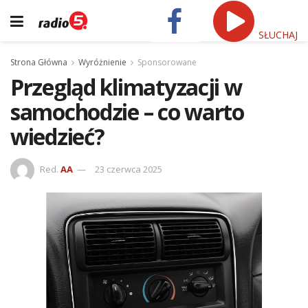
SŁUCHAJ
Strona Główna
Wyróżnienie
Sponsorowane
Przegląd klimatyzacji w
samochodzie – co warto
wiedzieć?
Red.
AA
23 czerwca 2025