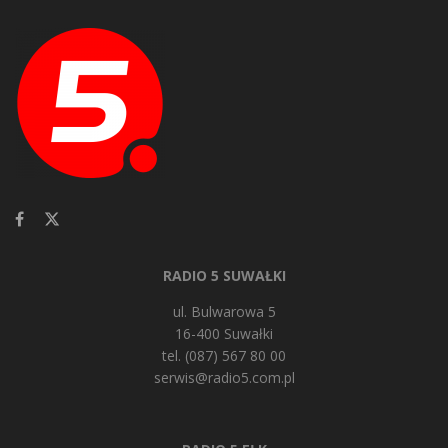
RADIO 5 SUWAŁKI
ul. Bulwarowa 5
16-400 Suwałki
tel. (087) 567 80 00
serwis@radio5.com.pl