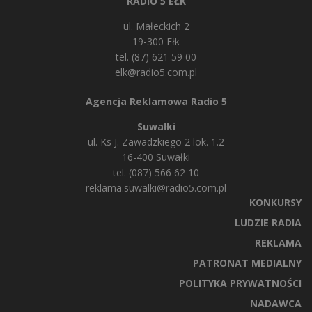
RADIO 5 EŁK
ul. Małeckich 2
19-300 Ełk
tel. (87) 621 59 00
elk@radio5.com.pl
Agencja Reklamowa Radio 5
Suwałki
ul. Ks J. Zawadzkiego 2 lok. 1.2
16-400 Suwałki
tel. (087) 566 62 10
reklama.suwalki@radio5.com.pl
KONKURSY
LUDZIE RADIA
REKLAMA
PATRONAT MEDIALNY
POLITYKA PRYWATNOŚCI
NADAWCA