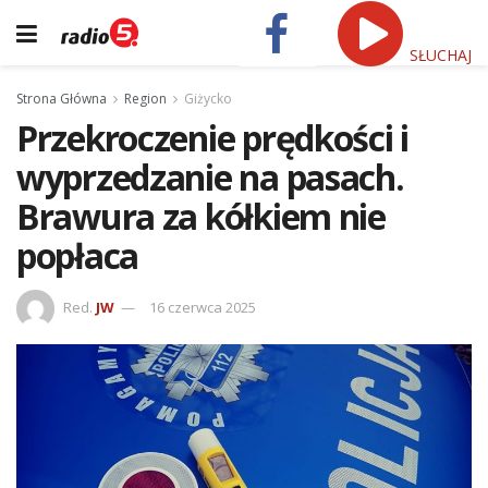
SŁUCHAJ
Strona Główna
Region
Giżycko
Przekroczenie prędkości i
wyprzedzanie na pasach.
Brawura za kółkiem nie
popłaca
Red.
JW
16 czerwca 2025