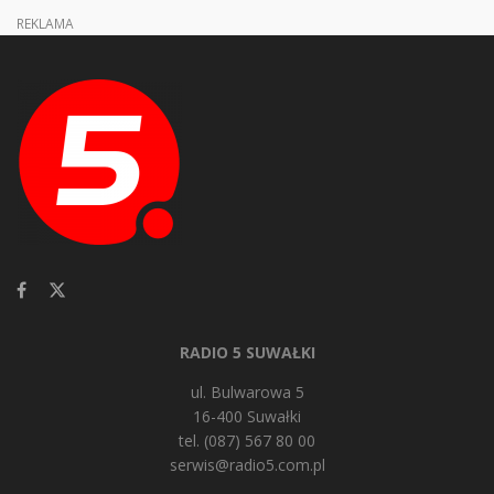
REKLAMA
RADIO 5 SUWAŁKI
ul. Bulwarowa 5
16-400 Suwałki
tel. (087) 567 80 00
serwis@radio5.com.pl