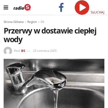
SŁUCHAJ
Strona Główna
Region
Ełk
Przerwy w dostawie ciepłej
wody
Red.
BS
23 czerwca 2025