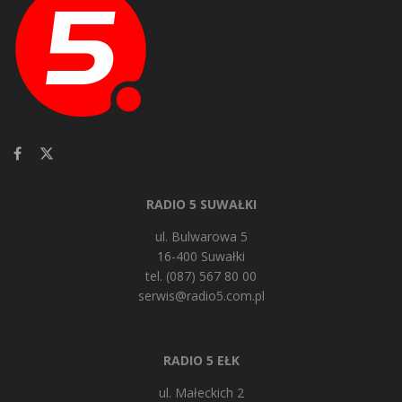
RADIO 5 SUWAŁKI
ul. Bulwarowa 5
16-400 Suwałki
tel. (087) 567 80 00
serwis@radio5.com.pl
RADIO 5 EŁK
ul. Małeckich 2