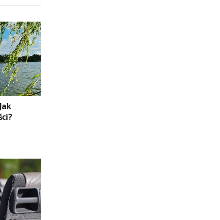
Jak
ści?