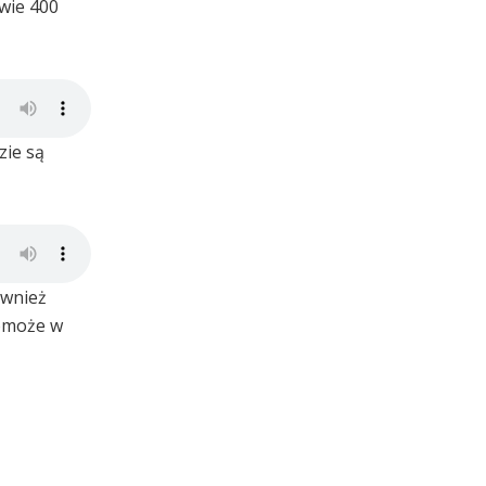
wie 400
zie są
ównież
pomoże w