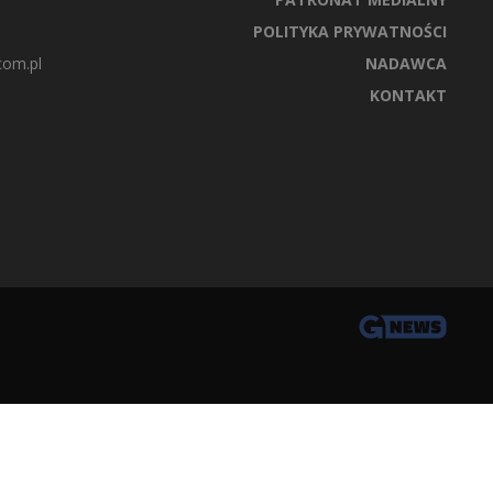
POLITYKA PRYWATNOŚCI
com.pl
NADAWCA
KONTAKT