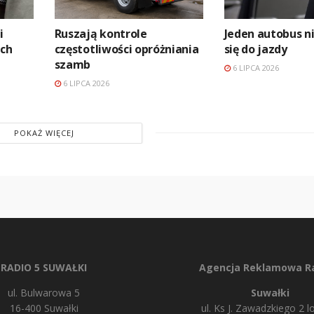
i
Ruszają kontrole
Jeden autobus n
ch
częstotliwości opróżniania
się do jazdy
szamb
6 LIPCA 2026
6 LIPCA 2026
POKAŻ WIĘCEJ
RADIO 5 SUWAŁKI
Agencja Reklamowa Ra
ul. Bulwarowa 5
Suwałki
16-400 Suwałki
ul. Ks J. Zawadzkiego 2 lo