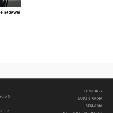
ie nadawał
KONKURSY
dio 5
LUDZIE RADIA
REKLAMA
k. 1.2
PATRONAT MEDIALNY