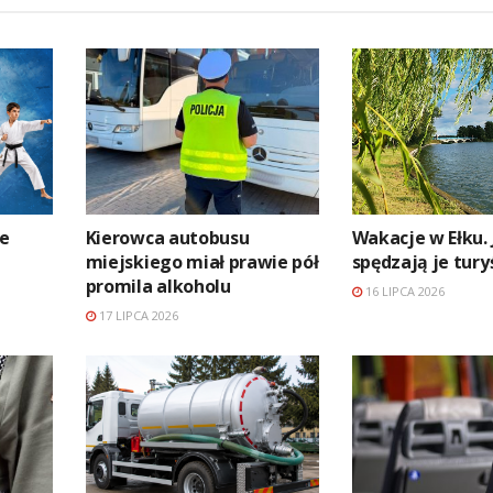
e
Kierowca autobusu
Wakacje w Ełku. 
miejskiego miał prawie pół
spędzają je tury
promila alkoholu
16 LIPCA 2026
17 LIPCA 2026