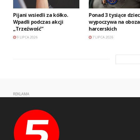
Pijani wsiedli za kółko.
Ponad 3 tysiące dziec
Wpadli podczas akcji
wypoczywa na oboza
„Trzeźwość”
harcerskich
9 LIPCA 2026
7 LIPCA 2026
REKLAMA