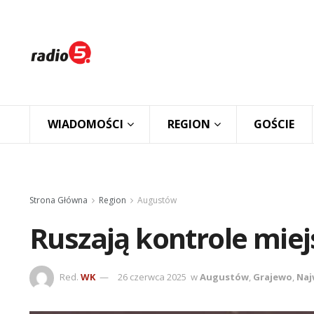
WIADOMOŚCI
REGION
GOŚCIE
Strona Główna
Region
Augustów
Ruszają kontrole mie
Red.
WK
26 czerwca 2025
w
Augustów
,
Grajewo
,
Naj