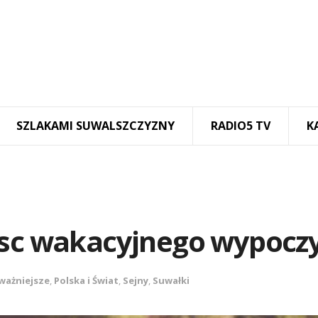
SZLAKAMI SUWALSZCZYZNY
RADIO5 TV
K
jsc wakacyjnego wypocz
ważniejsze
,
Polska i Świat
,
Sejny
,
Suwałki