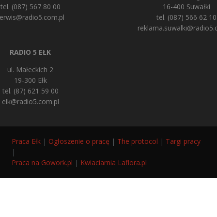
tel. (087) 567 80 00
16-400 Suwałki
erwis@radio5.com.pl
tel. (087) 566 62 10
reklama.suwalki@radio5.
RADIO 5 EŁK
ul. Małeckich 2
19-300 Ełk
tel. (87) 621 59 00
elk@radio5.com.pl
Praca Ełk
|
Ogłoszenie o pracę
|
The protocol
|
Targi pracy
|
Praca na Gowork.pl
|
Kwiaciarnia Laflora.pl