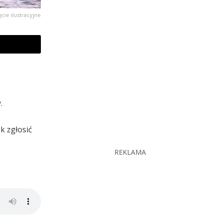
ęcie ilustracyjne
.
k zgłosić
REKLAMA