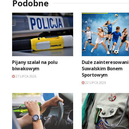
Podobne
Pijany szalał na polu
Duże zainteresowani
biwakowym
Suwalskim Bonem
Sportowym
27 LIPCA 2026
22 LIPCA 2026