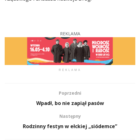
REKLAMA
REKLAMA
Poprzedni
Wpadł, bo nie zapiął pasów
Następny
Rodzinny festyn w ełckiej „siódemce”