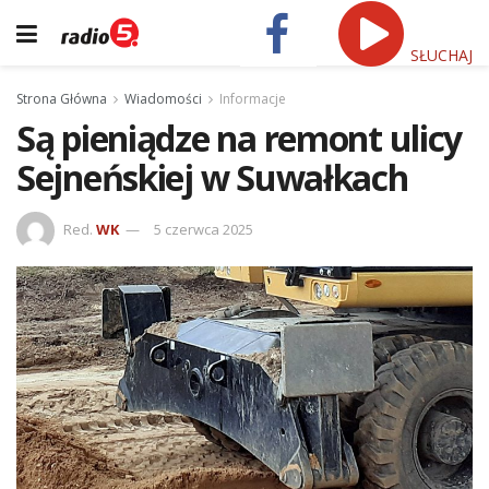
SŁUCHAJ
Strona Główna
Wiadomości
Informacje
Są pieniądze na remont ulicy
Sejneńskiej w Suwałkach
Red.
WK
5 czerwca 2025