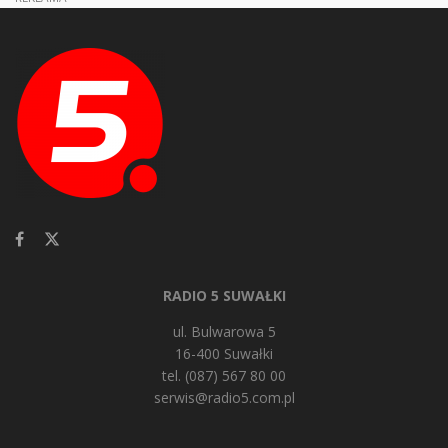
RADIO 5 SUWAŁKI
ul. Bulwarowa 5
16-400 Suwałki
tel. (087) 567 80 00
serwis@radio5.com.pl