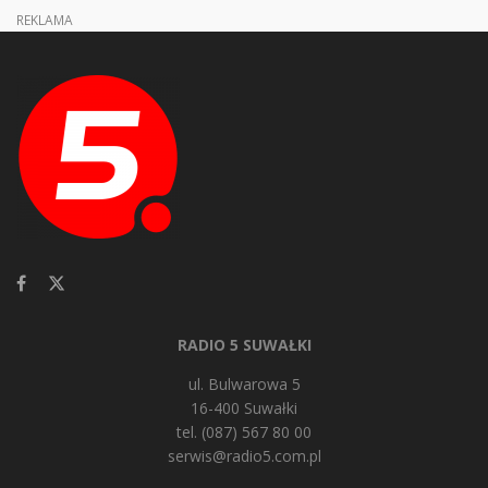
REKLAMA
RADIO 5 SUWAŁKI
ul. Bulwarowa 5
16-400 Suwałki
tel. (087) 567 80 00
serwis@radio5.com.pl