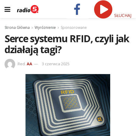
SŁUCHAJ
Strona Główna
Wyróżnienie
Sponsorowane
Serce systemu RFID, czyli jak
działają tagi?
Red.
AA
3 czerwca 2025