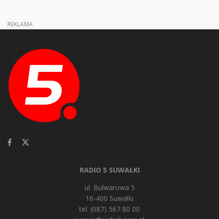
REKLAMA
RADIO 5 SUWAŁKI
ul. Bulwarowa 5
16-400 Suwałki
tel. (087) 567 80 00