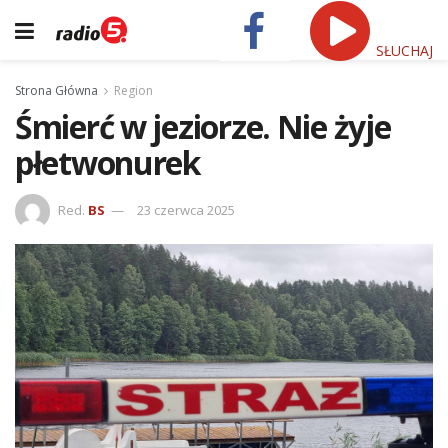
SŁUCHAJ
Strona Główna
Region
Śmierć w jeziorze. Nie żyje
płetwonurek
Red.
BS
23 czerwca 2025