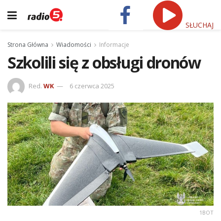
SŁUCHAJ
Strona Główna
Wiadomości
Informacje
Szkolili się z obsługi dronów
Red.
WK
6 czerwca 2025
1BOT