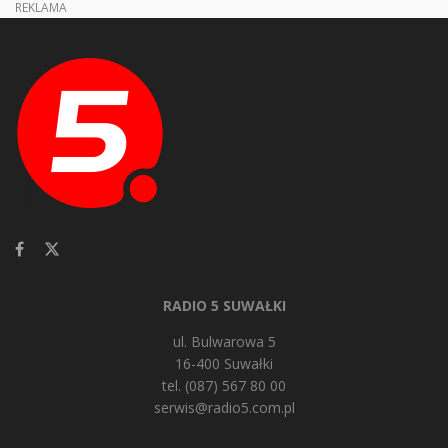
REKLAMA
RADIO 5 SUWAŁKI
ul. Bulwarowa 5
16-400 Suwałki
tel. (087) 567 80 00
serwis@radio5.com.pl