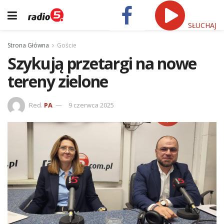
SŁUCHAJ
Strona Główna
Goście
Szykują przetargi na nowe
tereny zielone
Red.
PA
9 czerwca 2025