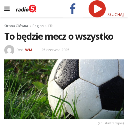
SŁUCHAJ
Strona Główna
Region
Ełk
To będzie mecz o wszystko
Red.
WM
25 czerwca 2025
(zdj. ilustracyjne)