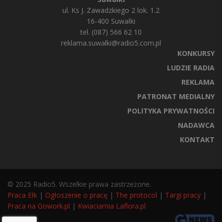
ul. Ks J. Zawadzkiego 2 lok. 1.2
16-400 Suwałki
tel. (087) 566 62 10
reklama.suwalki@radio5.com.pl
KONKURSY
LUDZIE RADIA
REKLAMA
PATRONAT MEDIALNY
POLITYKA PRYWATNOŚCI
NADAWCA
KONTAKT
© 2025 Radio5. Wszelkie prawa zastrzeżone.
Praca Ełk
|
Ogłoszenie o pracę
|
The protocol
|
Targi pracy
|
Praca na Gowork.pl
|
Kwiaciarnia Laflora.pl