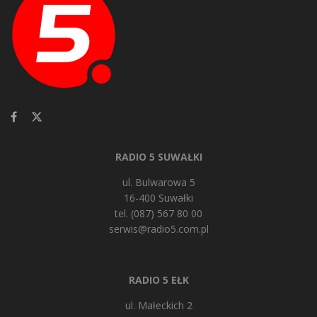
RADIO 5 SUWAŁKI
ul. Bulwarowa 5
16-400 Suwałki
tel. (087) 567 80 00
serwis@radio5.com.pl
RADIO 5 EŁK
ul. Małeckich 2