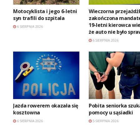
Motocyklista i jego 6-letni
Wieczorna przejażdż
syn trafili do szpitala
zakończona mandat
19-letni kierowca wie
6 SIERPNIA 2026
że auto nie było spr
6 SIERPNIA 2026
Jazda rowerem okazała się
Pobita seniorka szuk
kosztowna
pomocy u sąsiadki
6 SIERPNIA 2026
5 SIERPNIA 2026