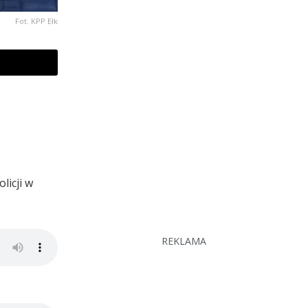
Fot. KPP Ełk
licji w
REKLAMA