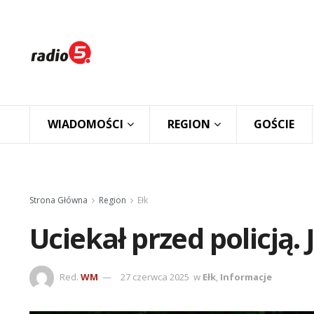
WIADOMOŚCI
REGION
GOŚCIE
Strona Główna
Region
Ełk
Uciekał przed policją.
Red.
WM
27 czerwca 2025
w
Ełk
,
Informacje