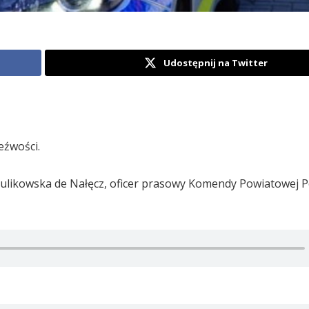
Udostępnij na Twitter
eźwości.
ulikowska de Nałęcz, oficer prasowy Komendy Powiatowej Po