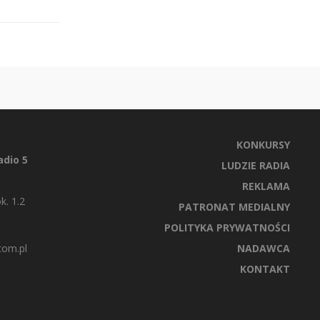
KONKURSY
dio 5
LUDZIE RADIA
REKLAMA
k. 1.2
PATRONAT MEDIALNY
POLITYKA PRYWATNOŚCI
com.pl
NADAWCA
KONTAKT