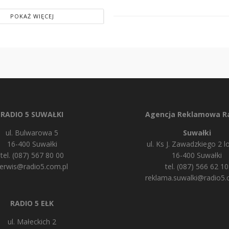
POKAŻ WIĘCEJ
RADIO 5 SUWAŁKI
Agencja Reklamowa Ra
ul. Bulwarowa 5
Suwałki
16-400 Suwałki
ul. Ks J. Zawadzkiego 2 lo
tel. (087) 567 80 00
16-400 Suwałki
erwis@radio5.com.pl
tel. (087) 566 62 10
reklama.suwalki@radio5.
RADIO 5 EŁK
ul. Małeckich 2