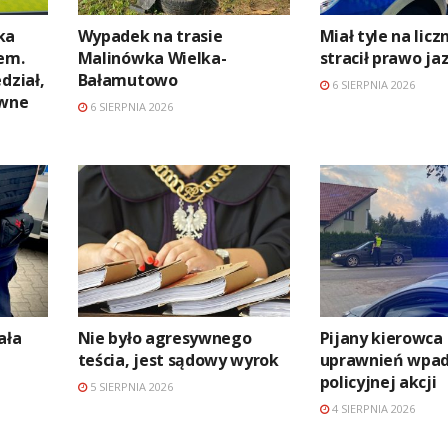
ka
Wypadek na trasie
Miał tyle na licz
em.
Malinówka Wielka-
stracił prawo ja
dział,
Bałamutowo
6 SIERPNIA 2026
awne
6 SIERPNIA 2026
ała
Nie było agresywnego
Pijany kierowca
teścia, jest sądowy wyrok
uprawnień wpad
policyjnej akcji
5 SIERPNIA 2026
4 SIERPNIA 2026