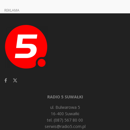
REKLAMA
RADIO 5 SUWAŁKI
ul. Bulwarowa 5
16-400 Suwałki
tel. (087) 567 80 00
serwis@radio5.com.pl