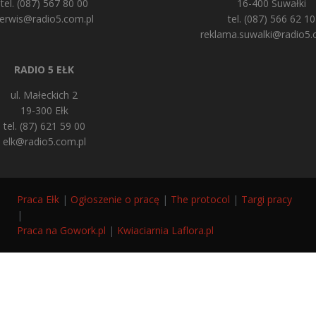
tel. (087) 567 80 00
16-400 Suwałki
erwis@radio5.com.pl
tel. (087) 566 62 10
reklama.suwalki@radio5.
RADIO 5 EŁK
ul. Małeckich 2
19-300 Ełk
tel. (87) 621 59 00
elk@radio5.com.pl
Praca Ełk
|
Ogłoszenie o pracę
|
The protocol
|
Targi pracy
|
Praca na Gowork.pl
|
Kwiaciarnia Laflora.pl