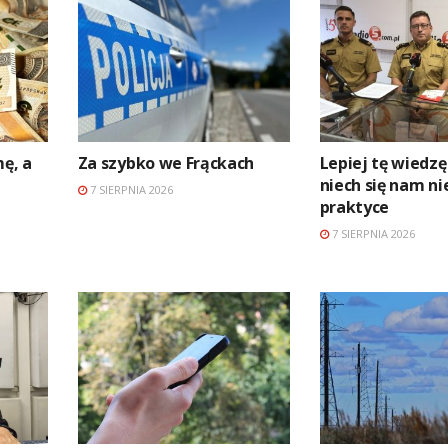
mę, a
Za szybko we Frąckach
Lepiej tę wiedzę
niech się nam ni
7 SIERPNIA 2026
praktyce
7 SIERPNIA 2026