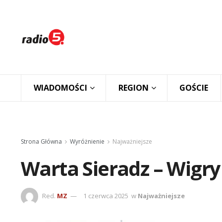
WIADOMOŚCI
REGION
GOŚCIE
Strona Główna
Wyróżnienie
Najważniejsze
Warta Sieradz – Wigry
Red.
MZ
1 czerwca 2025
w
Najważniejsze