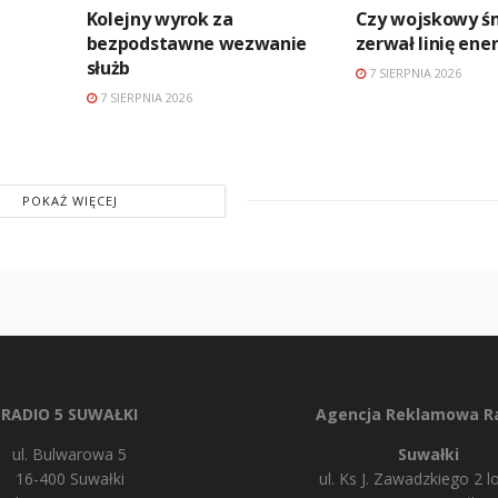
Kolejny wyrok za
Czy wojskowy ś
bezpodstawne wezwanie
zerwał linię en
służb
7 SIERPNIA 2026
7 SIERPNIA 2026
POKAŻ WIĘCEJ
RADIO 5 SUWAŁKI
Agencja Reklamowa Ra
ul. Bulwarowa 5
Suwałki
16-400 Suwałki
ul. Ks J. Zawadzkiego 2 lo