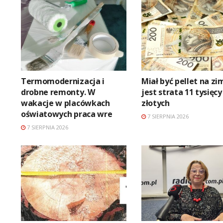
Termomodernizacja i
Miał być pellet na zi
drobne remonty. W
jest strata 11 tysięcy
wakacje w placówkach
złotych
oświatowych praca wre
7 SIERPNIA 2026
7 SIERPNIA 2026