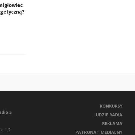
migłowiec
ergetyczną?
KONKURSY
dio 5
LUDZIE RADIA
REKLAMA
k. 1.2
PATRONAT MEDIALNY