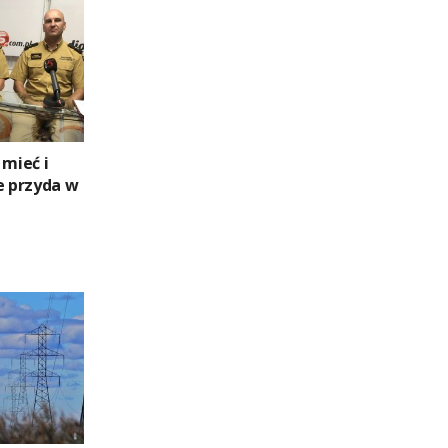
 mieć i
e przyda w