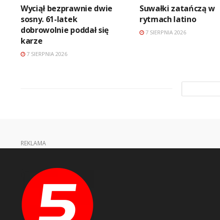
Wyciął bezprawnie dwie
Suwałki zatańczą w
sosny. 61-latek
rytmach latino
dobrowolnie poddał się
7 SIERPNIA 2026
karze
7 SIERPNIA 2026
REKLAMA