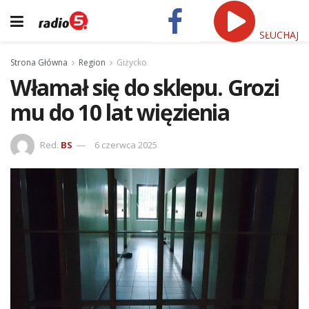
SŁUCHAJ
Strona Główna
Region
Giżycko
Włamał się do sklepu. Grozi
mu do 10 lat więzienia
Red.
BS
6 czerwca 2025