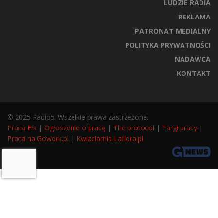
LUDZIE RADIA
REKLAMA
PATRONAT MEDIALNY
POLITYKA PRYWATNOŚCI
NADAWCA
KONTAKT
© 2025 Radio5. Wszelkie prawa zastrzeżone.
Praca Ełk
|
Ogłoszenie o pracę
|
The protocol
|
Targi pracy
|
Praca na Gowork.pl
|
Kwiaciarnia Laflora.pl