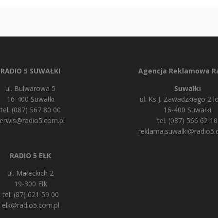
RADIO 5 SUWAŁKI
Agencja Reklamowa Ra
ul. Bulwarowa 5
Suwałki
16-400 Suwałki
ul. Ks J. Zawadzkiego 2 lo
tel. (087) 567 80 00
16-400 Suwałki
erwis@radio5.com.pl
tel. (087) 566 62 10
reklama.suwalki@radio5.
RADIO 5 EŁK
ul. Małeckich 2
19-300 Ełk
tel. (87) 621 59 00
elk@radio5.com.pl