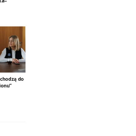
ka–
wchodzą do
ionu”