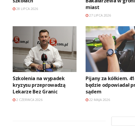
szkołach
Bakałarzewa w gron
miast
28 LIPCA 2026
27 LIPCA 2026
Szkolenia na wypadek
Pijany za kółkiem. 41
kryzysu przeprowadzą
będzie odpowiadał p
Lekarze Bez Granic
sądem
2 CZERWCA 2026
22 MAJA 2026