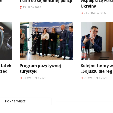
ie
trafił do sejneńskiej policji
współpracę Pols
Ukraina
15 LIPCA 2026
9 CZERWCA 2026
-latek
Program pozytywnej
Kolejne formy 
rzed
turystyki
„Sojuszu dla reg
23 KWIETNIA 2026
21 KWIETNIA 2026
POKAŻ WIĘCEJ