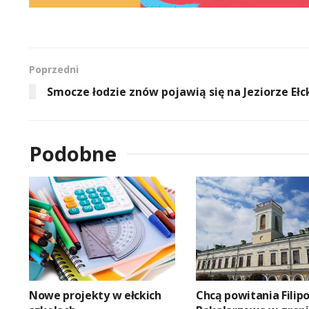
Poprzedni
Smocze łodzie znów pojawią się na Jeziorze Eł
Podobne
Nowe projekty w ełckich
Chcą powitania Filip