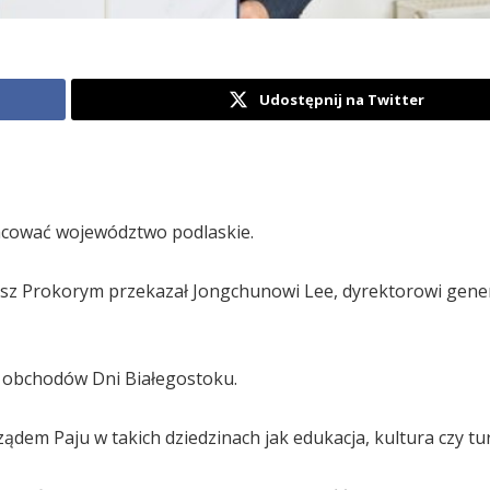
Udostępnij na Twitter
acować województwo podlaskie.
kasz Prokorym przekazał Jongchunowi Lee, dyrektorowi gen
ji obchodów Dni Białegostoku.
em Paju w takich dziedzinach jak edukacja, kultura czy tur