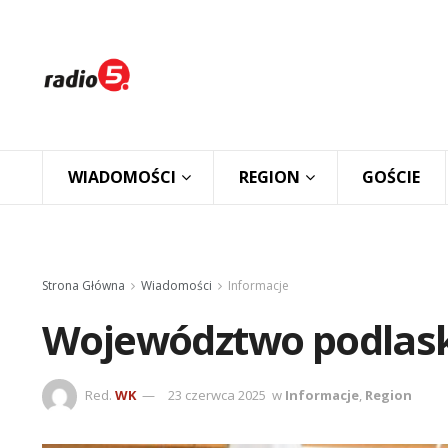
WIADOMOŚCI
REGION
GOŚCIE
Strona Główna
Wiadomości
Informacje
Województwo podlaski
Red.
WK
23 czerwca 2025
w
Informacje
,
Region