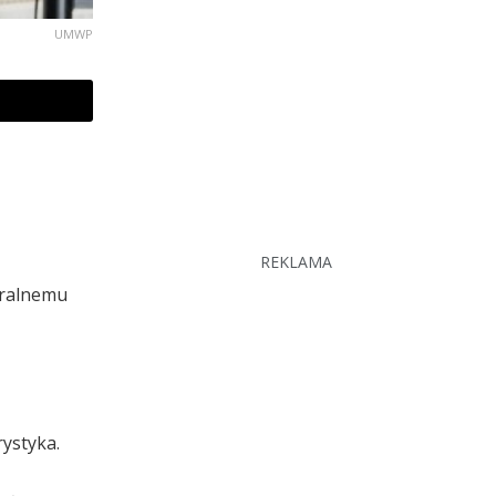
UMWP
REKLAMA
eralnemu
ystyka.