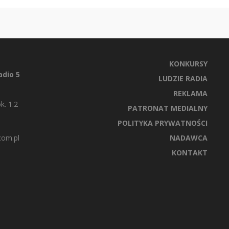
KONKURSY
dio 5
LUDZIE RADIA
REKLAMA
k. 1.2
PATRONAT MEDIALNY
POLITYKA PRYWATNOŚCI
com.pl
NADAWCA
KONTAKT