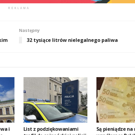
REKLAMA
Następny
ckim
32 tysiące litrów nielegalnego paliwa
owa i
List z podziękowaniami
Są pieniądze na