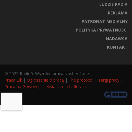
LUDZIE RADIA
REKLAMA
PATRONAT MEDIALNY
POLITYKA PRYWATNOŚCI
NADAWCA
KONTAKT
© 2025 Radio5. Wszelkie prawa zastrzeżone.
Praca Ełk
|
Ogłoszenie o pracę
|
The protocol
|
Targi pracy
|
Praca na Gowork.pl
|
Kwiaciarnia Laflora.pl