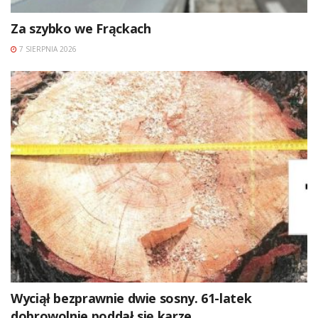
Za szybko we Frąckach
7 SIERPNIA 2026
Wyciął bezprawnie dwie sosny. 61-latek
dobrowolnie poddał się karze