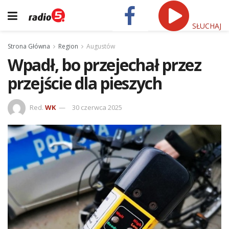
SŁUCHAJ
Strona Główna
Region
Augustów
Wpadł, bo przejechał przez
przejście dla pieszych
Red.
WK
30 czerwca 2025