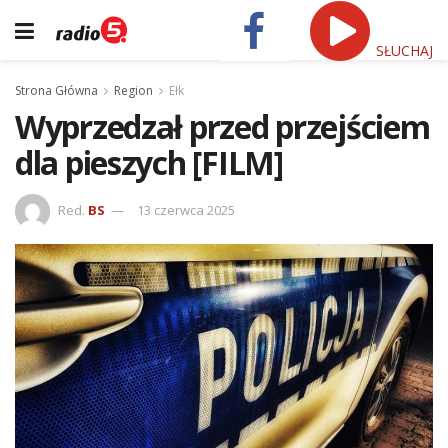
SŁUCHAJ
Strona Główna
Region
Ełk
Wyprzedzał przed przejściem
dla pieszych [FILM]
Red.
BS
13 czerwca 2025