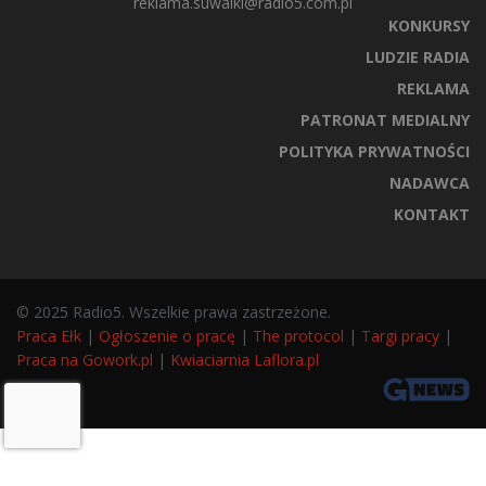
reklama.suwalki@radio5.com.pl
KONKURSY
LUDZIE RADIA
REKLAMA
PATRONAT MEDIALNY
POLITYKA PRYWATNOŚCI
NADAWCA
KONTAKT
© 2025 Radio5. Wszelkie prawa zastrzeżone.
Praca Ełk
|
Ogłoszenie o pracę
|
The protocol
|
Targi pracy
|
Praca na Gowork.pl
|
Kwiaciarnia Laflora.pl