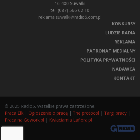
16-400 Suwałki
tel. (087) 566 62 10
reklama.suwalki@radio5.com.pl
KONKURSY
LUDZIE RADIA
REKLAMA
PATRONAT MEDIALNY
POLITYKA PRYWATNOŚCI
NADAWCA
KONTAKT
© 2025 Radio5. Wszelkie prawa zastrzeżone.
Praca Ełk
|
Ogłoszenie o pracę
|
The protocol
|
Targi pracy
|
Praca na Gowork.pl
|
Kwiaciarnia Laflora.pl