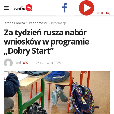
SŁUCHAJ
Strona Główna
Wiadomości
Informacje
Za tydzień rusza nabór
wniosków w programie
„Dobry Start”
Red.
WK
25 czerwca 2025