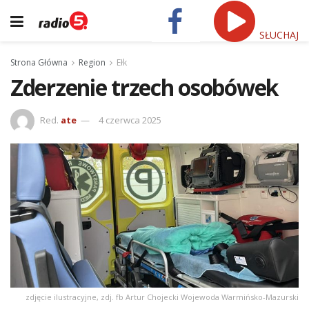
SŁUCHAJ
Strona Główna
Region
Ełk
Zderzenie trzech osobówek
Red.
ate
4 czerwca 2025
zdjęcie ilustracyjne, zdj. fb Artur Chojecki Wojewoda Warmińsko-Mazurski