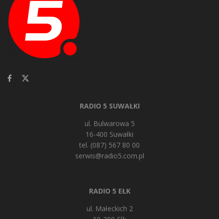
RADIO 5 SUWAŁKI
ul. Bulwarowa 5
16-400 Suwałki
tel. (087) 567 80 00
serwis@radio5.com.pl
RADIO 5 EŁK
ul. Małeckich 2