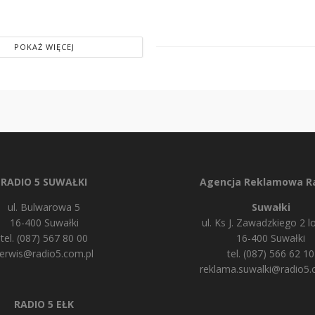
POKAŻ WIĘCEJ
RADIO 5 SUWAŁKI
Agencja Reklamowa Ra
ul. Bulwarowa 5
Suwałki
16-400 Suwałki
ul. Ks J. Zawadzkiego 2 lo
tel. (087) 567 80 00
16-400 Suwałki
erwis@radio5.com.pl
tel. (087) 566 62 10
reklama.suwalki@radio5.
RADIO 5 EŁK