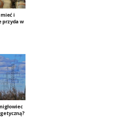
 mieć i
e przyda w
migłowiec
ergetyczną?