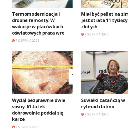
Termomodernizacja i
Miał być pellet na zi
drobne remonty. W
jest strata 11 tysięcy
wakacje w placówkach
złotych
oświatowych praca wre
7 SIERPNIA 2026
7 SIERPNIA 2026
Wyciął bezprawnie dwie
Suwałki zatańczą w
sosny. 61-latek
rytmach latino
dobrowolnie poddał się
7 SIERPNIA 2026
karze
7 SIERPNIA 2026