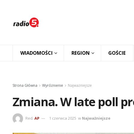
WIADOMOŚCI
REGION
GOŚCIE
Strona Główna
Wyróżnienie
Najważniejsze
Zmiana. W late poll p
Red.
AP
1 czerwca 2025
w
Najważniejsze