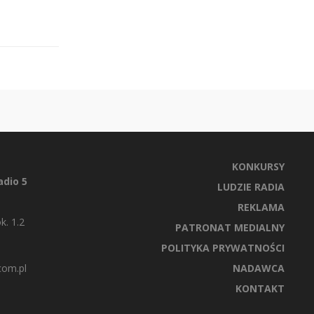
KONKURSY
dio 5
LUDZIE RADIA
REKLAMA
k. 1.2
PATRONAT MEDIALNY
POLITYKA PRYWATNOŚCI
com.pl
NADAWCA
KONTAKT