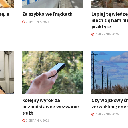
mę, a
Za szybko we Frąckach
Lepiej tę wiedzę
niech się nam ni
7 SIERPNIA 2026
praktyce
7 SIERPNIA 2026
Kolejny wyrok za
Czy wojskowy ś
bezpodstawne wezwanie
zerwał linię en
służb
7 SIERPNIA 2026
7 SIERPNIA 2026