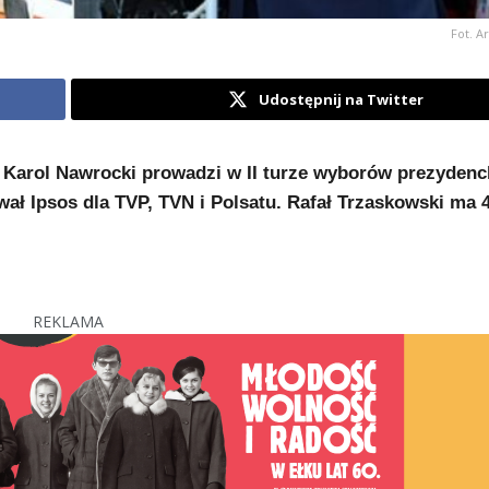
Fot. A
Udostępnij na Twitter
l Karol Nawrocki prowadzi w II turze wyborów prezydenc
wał Ipsos dla TVP, TVN i Polsatu. Rafał Trzaskowski ma 4
REKLAMA