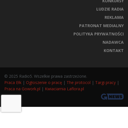
KONKURSY
LUDZIE RADIA
REKLAMA
PATRONAT MEDIALNY
POLITYKA PRYWATNOŚCI
NADAWCA
KONTAKT
© 2025 Radio5. Wszelkie prawa zastrzeżone.
Praca Ełk
|
Ogłoszenie o pracę
|
The protocol
|
Targi pracy
|
Praca na Gowork.pl
|
Kwiaciarnia Laflora.pl