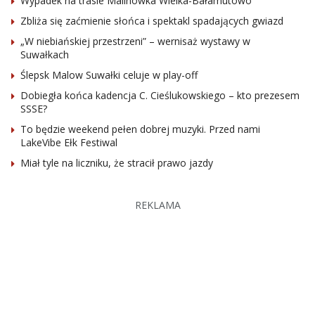
Wypadek na trasie Malinówka Wielka-Bałamutowo
Zbliża się zaćmienie słońca i spektakl spadających gwiazd
„W niebiańskiej przestrzeni” – wernisaż wystawy w
Suwałkach
Ślepsk Malow Suwałki celuje w play-off
Dobiegła końca kadencja C. Cieślukowskiego – kto prezesem
SSSE?
To będzie weekend pełen dobrej muzyki. Przed nami
LakeVibe Ełk Festiwal
Miał tyle na liczniku, że stracił prawo jazdy
REKLAMA