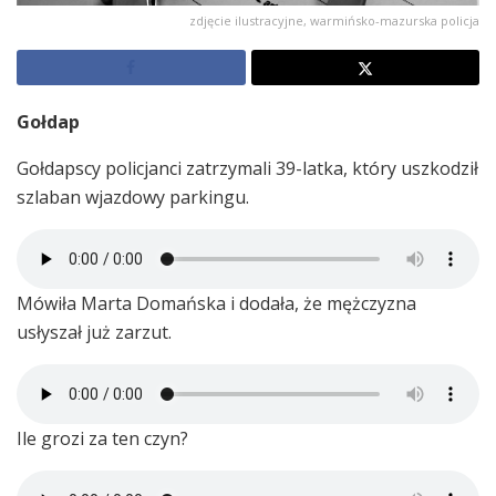
zdjęcie ilustracyjne, warmińsko-mazurska policja
Gołdap
Gołdapscy policjanci zatrzymali 39-latka, który uszkodził
szlaban wjazdowy parkingu.
Mówiła Marta Domańska i dodała, że mężczyzna
usłyszał już zarzut.
Ile grozi za ten czyn?