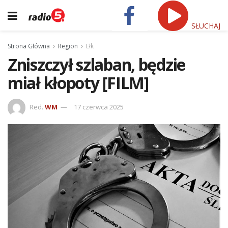
SŁUCHAJ
Strona Główna
Region
Ełk
Zniszczył szlaban, będzie
miał kłopoty [FILM]
Red.
WM
17 czerwca 2025