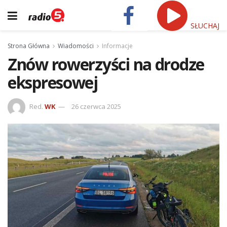
SŁUCHAJ
Strona Główna
Wiadomości
Informacje
Znów rowerzyści na drodze
ekspresowej
Red.
WK
26 czerwca 2025