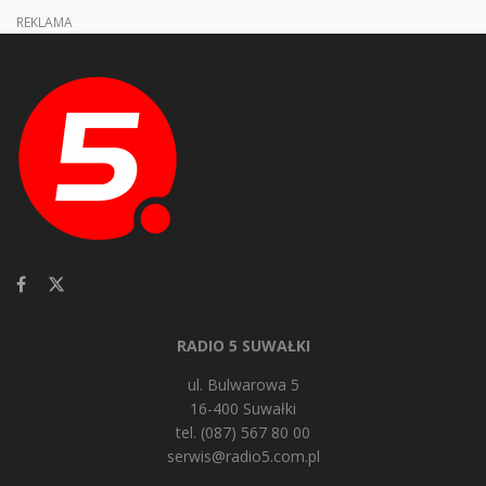
REKLAMA
RADIO 5 SUWAŁKI
ul. Bulwarowa 5
16-400 Suwałki
tel. (087) 567 80 00
serwis@radio5.com.pl