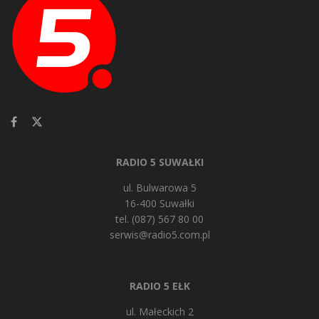
RADIO 5 SUWAŁKI
ul. Bulwarowa 5
16-400 Suwałki
tel. (087) 567 80 00
serwis@radio5.com.pl
RADIO 5 EŁK
ul. Małeckich 2