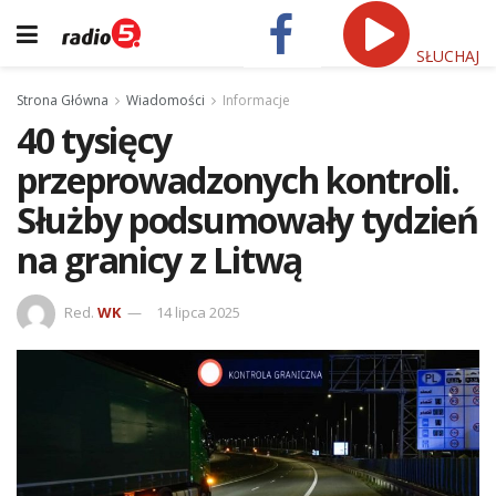
SŁUCHAJ
Strona Główna
Wiadomości
Informacje
40 tysięcy
przeprowadzonych kontroli.
Służby podsumowały tydzień
na granicy z Litwą
Red.
WK
14 lipca 2025