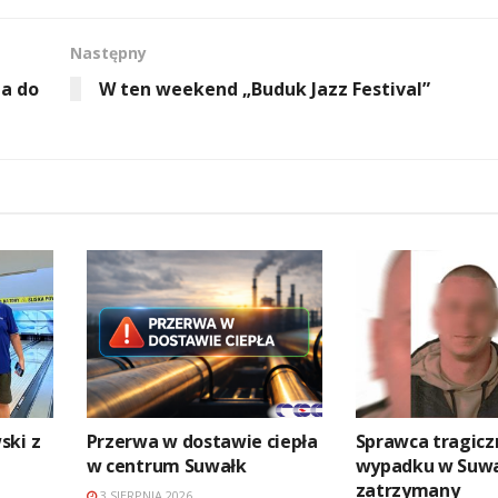
Następny
za do
W ten weekend „Buduk Jazz Festival”
ski z
Przerwa w dostawie ciepła
Sprawca tragic
w centrum Suwałk
wypadku w Suw
zatrzymany
3 SIERPNIA 2026