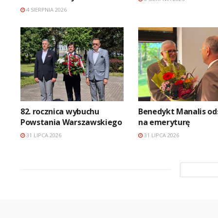
4 SIERPNIA 2026
82. rocznica wybuchu
Benedykt Manalis od
Powstania Warszawskiego
na emeryturę
31 LIPCA 2026
31 LIPCA 2026