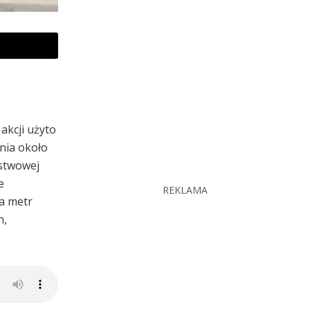
akcji użyto
ania około
ństwowej
e
REKLAMA
na metr
h,