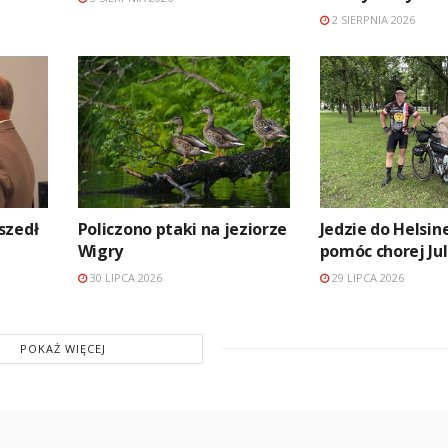
2 SIERPNIA 2026
szedł
Policzono ptaki na jeziorze
Jedzie do Helsin
Wigry
pomóc chorej Jul
30 LIPCA 2026
29 LIPCA 2026
POKAŻ WIĘCEJ