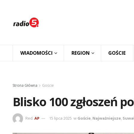
WIADOMOŚCI
REGION
GOŚCIE
Strona Główna
Goście
Blisko 100 zgłoszeń p
Red.
AP
15 lipca 2025
w
Goście
,
Najważniejsze
,
Suwał