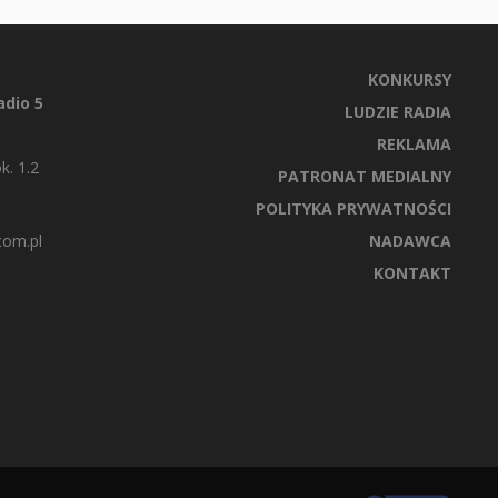
KONKURSY
dio 5
LUDZIE RADIA
REKLAMA
k. 1.2
PATRONAT MEDIALNY
POLITYKA PRYWATNOŚCI
com.pl
NADAWCA
KONTAKT