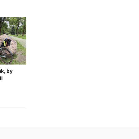
ek, by
ii