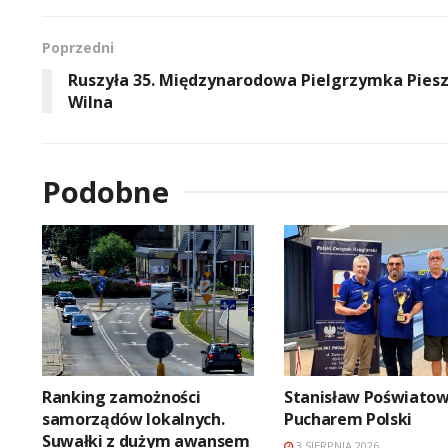
Poprzedni
Ruszyła 35. Międzynarodowa Pielgrzymka Pies
Wilna
Podobne
Ranking zamożności
Stanisław Poświatow
samorządów lokalnych.
Pucharem Polski
Suwałki z dużym awansem
3 SIERPNIA 2026