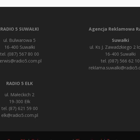
RADIO 5 SUWAŁKI
Agencja Reklamowa Ra
ul. Bulwarowa 5
Suwałki
16-400 Suwałki
ul. Ks J. Zawadzkiego 2 lo
tel. (087) 567 80 00
16-400 Suwałki
erwis@radio5.com.pl
tel. (087) 566 62 10
reklama.suwalki@radio5.
RADIO 5 EŁK
ul. Małeckich 2
19-300 Ełk
tel. (87) 621 59 00
elk@radio5.com.pl