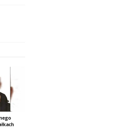
znego
ałkach