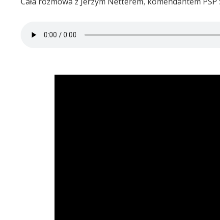
Cała rozmowa z Jerzym Netterem, komendantem PSP S