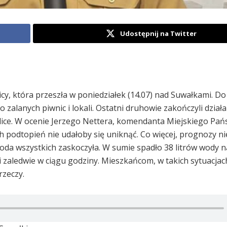
Udostępnij na Twitter
y, która przeszła w poniedziałek (14.07) nad Suwałkami. Do 
zalanych piwnic i lokali. Ostatni druhowie zakończyli dział
lice. W ocenie Jerzego Nettera, komendanta Miejskiego Pa
h podtopień nie udałoby się uniknąć. Co więcej, prognozy ni
oda wszystkich zaskoczyła. W sumie spadło 38 litrów wody 
zaledwie w ciągu godziny. Mieszkańcom, w takich sytuacjac
rzeczy.