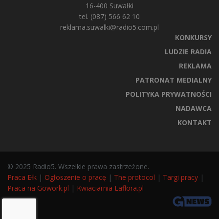
16-400 Suwałki
tel. (087) 566 62 10
reklama.suwalki@radio5.com.pl
KONKURSY
LUDZIE RADIA
REKLAMA
PATRONAT MEDIALNY
POLITYKA PRYWATNOŚCI
NADAWCA
KONTAKT
© 2025 Radio5. Wszelkie prawa zastrzeżone.
Praca Ełk
|
Ogłoszenie o pracę
|
The protocol
|
Targi pracy
|
Praca na Gowork.pl
|
Kwiaciarnia Laflora.pl