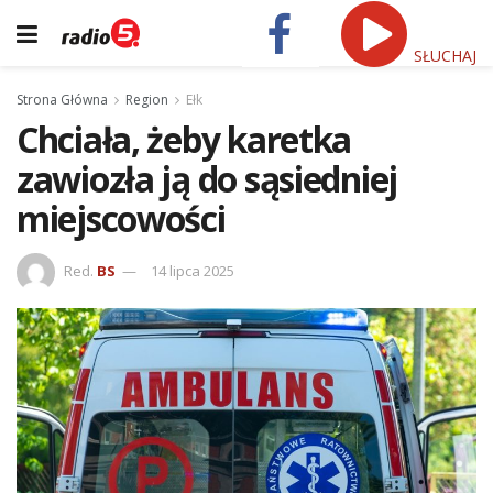
SŁUCHAJ
Strona Główna
Region
Ełk
Chciała, żeby karetka
zawiozła ją do sąsiedniej
miejscowości
Red.
BS
14 lipca 2025