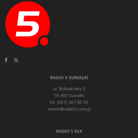
RADIO 5 SUWAŁKI
ul. Bulwarowa 5
16-400 Suwałki
tel. (087) 567 80 00
serwis@radio5.com.pl
RADIO 5 EŁK