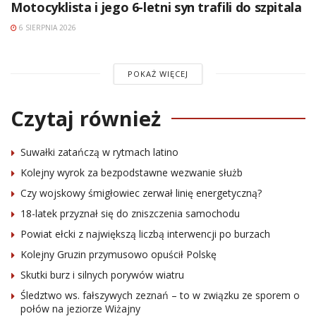
Motocyklista i jego 6-letni syn trafili do szpitala
6 SIERPNIA 2026
POKAŻ WIĘCEJ
Czytaj również
Suwałki zatańczą w rytmach latino
Kolejny wyrok za bezpodstawne wezwanie służb
Czy wojskowy śmigłowiec zerwał linię energetyczną?
18-latek przyznał się do zniszczenia samochodu
Powiat ełcki z największą liczbą interwencji po burzach
Kolejny Gruzin przymusowo opuścił Polskę
Skutki burz i silnych porywów wiatru
Śledztwo ws. fałszywych zeznań – to w związku ze sporem o
połów na jeziorze Wiżajny