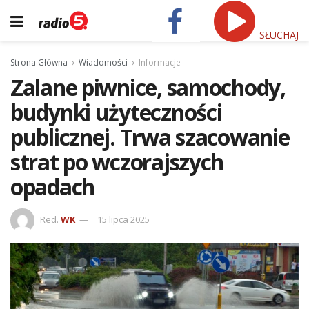
SŁUCHAJ
Strona Główna
Wiadomości
Informacje
Zalane piwnice, samochody,
budynki użyteczności
publicznej. Trwa szacowanie
strat po wczorajszych
opadach
Red.
WK
15 lipca 2025