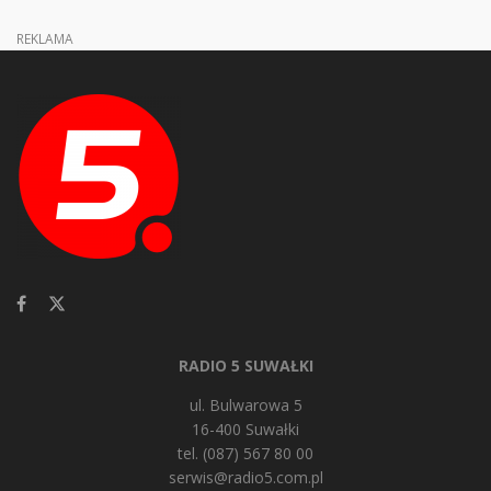
REKLAMA
RADIO 5 SUWAŁKI
ul. Bulwarowa 5
16-400 Suwałki
tel. (087) 567 80 00
serwis@radio5.com.pl