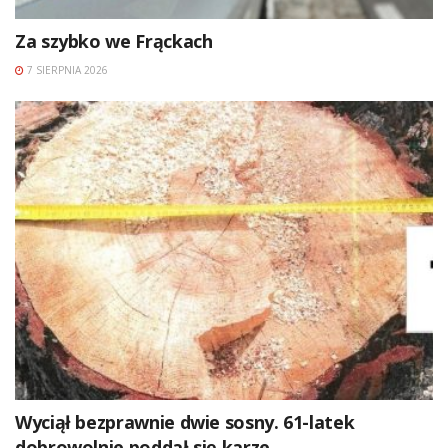
Za szybko we Frąckach
7 SIERPNIA 2026
Wyciął bezprawnie dwie sosny. 61-latek
dobrowolnie poddał się karze