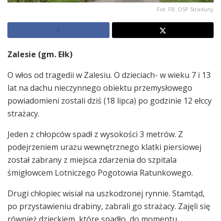
Fot. FB: OSP Straduny
Zalesie (gm. Ełk)
O włos od tragedii w Zalesiu. O dzieciach- w wieku 7 i 13
lat na dachu nieczynnego obiektu przemysłowego
powiadomieni zostali dziś (18 lipca) po godzinie 12 ełccy
strażacy.
Jeden z chłopców spadł z wysokości 3 metrów. Z
podejrzeniem urazu wewnętrznego klatki piersiowej
został zabrany z miejsca zdarzenia do szpitala
śmigłowcem Lotniczego Pogotowia Ratunkowego.
Drugi chłopiec wisiał na uszkodzonej rynnie. Stamtąd,
po przystawieniu drabiny, zabrali go strażacy. Zajęli się
również dzieckiem, które spadło, do momentu