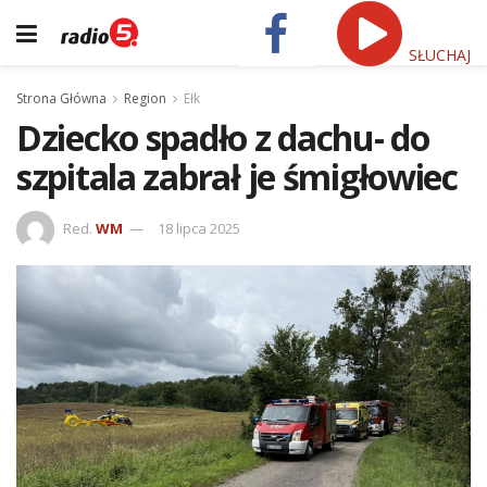
SŁUCHAJ
Strona Główna
Region
Ełk
Dziecko spadło z dachu- do
szpitala zabrał je śmigłowiec
Red.
WM
18 lipca 2025