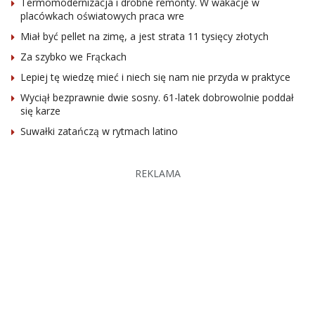
Termomodernizacja i drobne remonty. W wakacje w
placówkach oświatowych praca wre
Miał być pellet na zimę, a jest strata 11 tysięcy złotych
Za szybko we Frąckach
Lepiej tę wiedzę mieć i niech się nam nie przyda w praktyce
Wyciął bezprawnie dwie sosny. 61-latek dobrowolnie poddał
się karze
Suwałki zatańczą w rytmach latino
REKLAMA