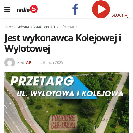
SŁUCHAJ
Strona Główna
Wiadomości
Informacje
Jest wykonawca Kolejowej i
Wylotowej
Red.
AP
28 lipca 2025