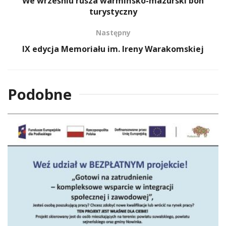
We wrześniu rusza warmińsko-mazurski bon
turystyczny
Następny
IX edycja Memoriału im. Ireny Warakomskiej
Podobne