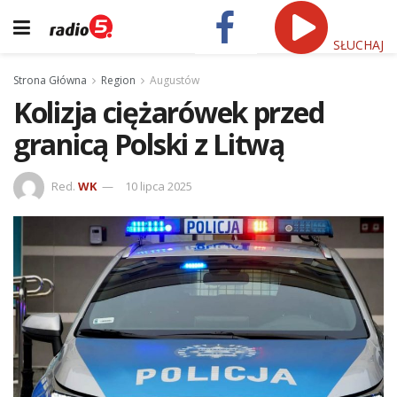
SŁUCHAJ
Strona Główna
Region
Augustów
Kolizja ciężarówek przed
granicą Polski z Litwą
Red.
WK
10 lipca 2025